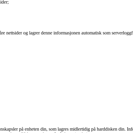
ider;
re nettsider og lagrer denne informasjonen automatisk som serverloggfiler
onskapsler på enheten din, som lagres midlertidig på harddisken din. Info