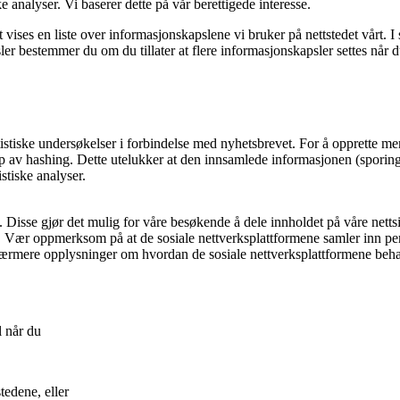
ske analyser. Vi baserer dette på vår berettigede interesse.
t vises en liste over informasjonskapslene vi bruker på nettstedet vårt. 
ler bestemmer du om du tillater at flere informasjonskapsler settes når d
stiske undersøkelser i forbindelse med nyhetsbrevet. For å opprette men
p av hashing. Dette utelukker at den innsamlede informasjonen (sporings
stiske analyser.
 Disse gjør det mulig for våre besøkende å dele innholdet på våre nettsi
. Vær oppmerksom på at de sosiale nettverksplattformene samler inn pers
nærmere opplysninger om hvordan de sosiale nettverksplattformene beha
l når du
tedene, eller