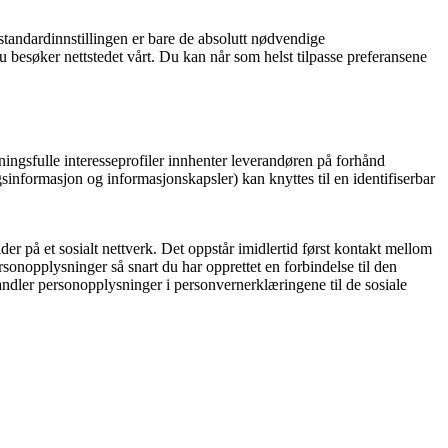
I standardinnstillingen er bare de absolutt nødvendige
u besøker nettstedet vårt. Du kan når som helst tilpasse preferansene
ingsfulle interesseprofiler innhenter leverandøren på forhånd
informasjon og informasjonskapsler) kan knyttes til en identifiserbar
der på et sosialt nettverk. Det oppstår imidlertid først kontakt mellom
onopplysninger så snart du har opprettet en forbindelse til den
ndler personopplysninger i personvernerklæringene til de sosiale