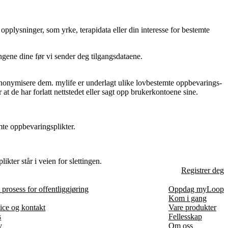
 opplysninger, som yrke, terapidata eller din interesse for bestemte
ngene dine før vi sender deg tilgangsdataene.
 anonymisere dem. mylife er underlagt ulike lovbestemte oppbevarings-
at de har forlatt nettstedet eller sagt opp brukerkontoene sine.
mte oppbevaringsplikter.
kter står i veien for slettingen.
Registrer deg
prosess for offentliggjøring
Oppdag myLoop
Kom i gang
ice og kontakt
Vare produkter
s
Fellesskap
v
Om oss