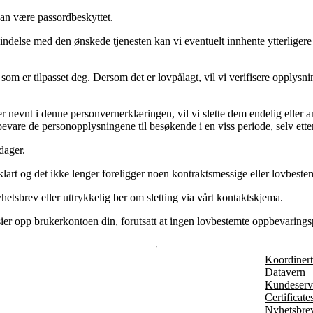
 kan være passordbeskyttet.
rbindelse med den ønskede tjenesten kan vi eventuelt innhente ytterligere
om er tilpasset deg. Dersom det er lovpålagt, vil vi verifisere opplysni
r nevnt i denne personvernerklæringen, vil vi slette dem endelig eller
evare de personopplysningene til besøkende i en viss periode, selv etter 
dager.
klart og det ikke lenger foreligger noen kontraktsmessige eller lovbeste
hetsbrev eller uttrykkelig ber om sletting via vårt kontaktskjema.
er opp brukerkontoen din, forutsatt at ingen lovbestemte oppbevaringspli
Koordinert 
Datavern
Kundeserv
Certificate
Nyhetsbre