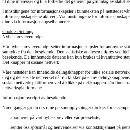
til dine interesser og til å forbedre det generelt på grunnlag av statisti
I innstillingene for informasjonskapsler i bunnteksten på nettstedet vår
informasjonskapslene aktivert. Via innstillingene for informasjonskaps
dine via informasjonskapselbanneret:
Cookies Settings
Nyhetsbrevleverandør
Vår nyhetsbrevleverandør setter informasjonskapsler for anonyme stati
samtykke fra den besøkende. Den statistiske analysen utføres ved hjel
besøkende. De innhentede dataene kan kun brukes til kvantitative stati
Del-knapper til sosiale nettverk
Våre nettsider kan inneholde delingsknapper for ulike sosiale nettverk.
deg og det sosiale nettverket når du klikker på en av delingsknappene
sosiale nettverksplattformen ved å klikke på del-knappen. Du finner 
nettverksplattformene.
Informasjon overført av besøkende
Noen ganger gir du oss dine personopplysninger direkte, for eksempe
abonnerer på vårt nyhetsbrev eller vår presseliste,
sender oss spørsmål og henvendelser via kontaktskjemaet på netts