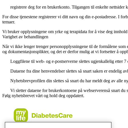
registrere deg for en brukerkonto. Tilgangen til enkelte nettsider
For disse tjenestene registrerer vi ditt navn og din e-postadresse. I fo
temaer.
Vi bruker opplysningene om yrke og terapidata for å vise deg innhold s
Varighet av behandlingen
Når vi ikke lenger trenger personopplysningene til de formålene som e
og dokumentasjonsplikter, og det er derfor mulig at vi fortsetter å oppb
Loggfilene til web- og e-postserverne slettes ugjenkallelig etter 7 
Dataene fra dine henvendelser slettes så snart saken er endelig av
Nyhetsbrevprofilen din slettes så snart du har meldt deg av alle ny
Vi sletter dataene for brukerkontoene på webserverenså snart du si
Følg nyhetsbrevet vårt og hold deg oppdatert.