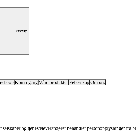
norway
myLoop
Kom i gang
Våre produkter
Fellesskap
Om oss
nselskaper og tjenesteleverandører behandler personopplysninger fra be