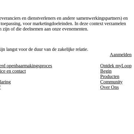
leveranciers en dienstverleners en andere samenwerkingspartners) en
an toepassing, voor marketingdoeleinden. In deze context verzamelen
n zijn of die deelnemen aan onze evenementen.
n langst voor de duur van de zakelijke relatie.
Aanmelden
erd openbaarmakingsproces
Ontdek myLoop
ice en contact
Begin
Producten
laring
Community
f
Over Ons