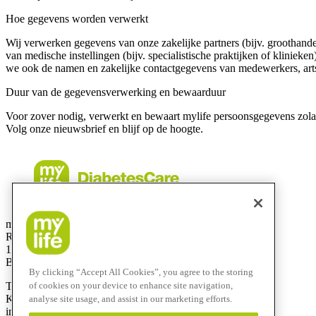
Hoe gegevens worden verwerkt
Wij verwerken gegevens van onze zakelijke partners (bijv. groothande
van medische instellingen (bijv. specialistische praktijken of klinie
we ook de namen en zakelijke contactgegevens van medewerkers, arts
Duur van de gegevensverwerking en bewaarduur
Voor zover nodig, verwerkt en bewaart mylife persoonsgegevens zolang 
Volg onze nieuwsbrief en blijf op de hoogte.
mylife Diabetes Care BV
Researchdreef 12
1070 Brussel
België
By clicking “Accept All Cookies”, you agree to the storing
T
+32 2290 6206
of cookies on your device to enhance site navigation,
Klantenservice:
0800 -294 15
analyse site usage, and assist in our marketing efforts.
info@mylife-diabetescare.be