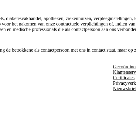
ls, diabetesvakhandel, apotheken, ziekenhuizen, verpleeginstellingen, 
ken) voor het nakomen van onze contractuele verplichtingen of, indien v
en en medische professionals die als contactpersoon aan ons verbonde
de betrokkene als contactpersoon met ons in contact staat, maar op zij
Gecoördine
Klantenserv
Certificates
Privacyverk
Nieuwsbrie