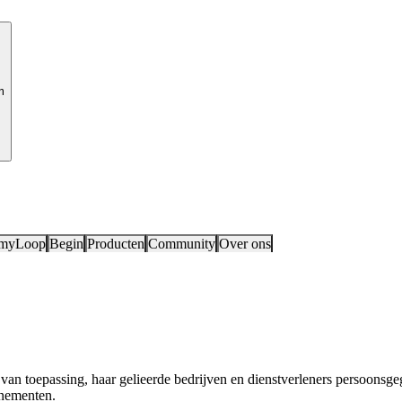
m
 myLoop
Begin
Producten
Community
Over ons
en van toepassing, haar gelieerde bedrijven en dienstverleners persoon
enementen.