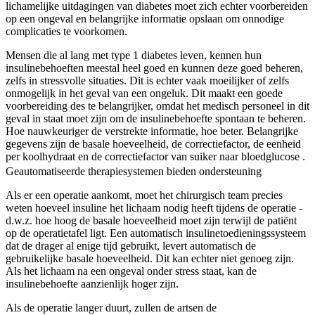
lichamelijke uitdagingen van diabetes moet zich echter voorbereiden
op een ongeval en belangrijke informatie opslaan om onnodige
complicaties te voorkomen.
Mensen die al lang met type 1 diabetes leven, kennen hun
insulinebehoeften meestal heel goed en kunnen deze goed beheren,
zelfs in stressvolle situaties. Dit is echter vaak moeilijker of zelfs
onmogelijk in het geval van een ongeluk. Dit maakt een goede
voorbereiding des te belangrijker, omdat het medisch personeel in dit
geval in staat moet zijn om de insulinebehoefte spontaan te beheren.
Hoe nauwkeuriger de verstrekte informatie, hoe beter. Belangrijke
gegevens zijn de basale hoeveelheid, de correctiefactor, de eenheid
per koolhydraat en de correctiefactor van suiker naar bloedglucose .
Geautomatiseerde therapiesystemen bieden ondersteuning
Als er een operatie aankomt, moet het chirurgisch team precies
weten hoeveel insuline het lichaam nodig heeft tijdens de operatie -
d.w.z. hoe hoog de basale hoeveelheid moet zijn terwijl de patiënt
op de operatietafel ligt. Een automatisch insulinetoedieningssysteem
dat de drager al enige tijd gebruikt, levert automatisch de
gebruikelijke basale hoeveelheid. Dit kan echter niet genoeg zijn.
Als het lichaam na een ongeval onder stress staat, kan de
insulinebehoefte aanzienlijk hoger zijn.
Als de operatie langer duurt, zullen de artsen de