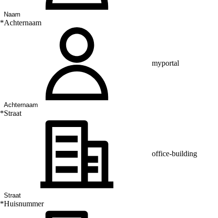
*
Achternaam
myportal
*
Straat
office-building
*
Huisnummer