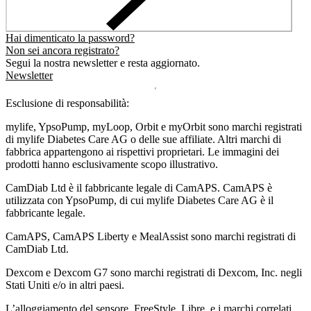
Hai dimenticato la password?
Non sei ancora registrato?
Segui la nostra newsletter e resta aggiornato.
Newsletter
Esclusione di responsabilità:
mylife, YpsoPump, myLoop, Orbit e myOrbit sono marchi registrati
di mylife Diabetes Care AG o delle sue affiliate. Altri marchi di
fabbrica appartengono ai rispettivi proprietari. Le immagini dei
prodotti hanno esclusivamente scopo illustrativo.
CamDiab Ltd è il fabbricante legale di CamAPS. CamAPS è
utilizzata con YpsoPump, di cui mylife Diabetes Care AG è il
fabbricante legale.
CamAPS, CamAPS Liberty e MealAssist sono marchi registrati di
CamDiab Ltd.
Dexcom e Dexcom G7 sono marchi registrati di Dexcom, Inc. negli
Stati Uniti e/o in altri paesi.
L’alloggiamento del sensore, FreeStyle, Libre, e i marchi correlati