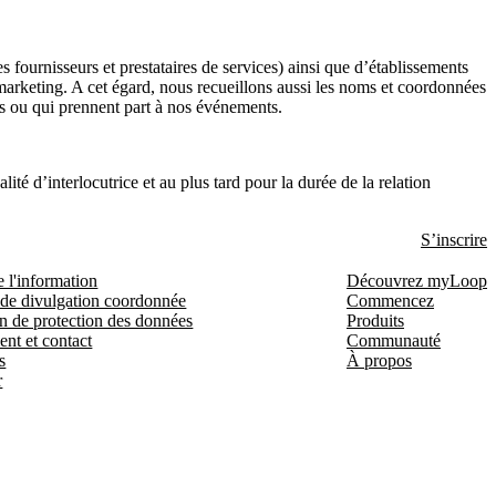
fournisseurs et prestataires de services) ainsi que d’établissements
e marketing. A cet égard, nous recueillons aussi les noms et coordonnées
urs ou qui prennent part à nos événements.
té d’interlocutrice et au plus tard pour la durée de la relation
S’inscrire
e l'information
Découvrez myLoop
 de divulgation coordonnée
Commencez
n de protection des données
Produits
ent et contact
Communauté
s
À propos
r