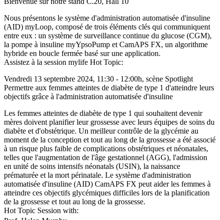
Bienvenue sur notre stand C.20, Hall 10
Nous présentons le système d'administration automatisée d'insuline
(AID) myLoop, composé de trois éléments clés qui communiquent
entre eux : un système de surveillance continue du glucose (CGM),
la pompe à insuline myYpsoPump et CamAPS FX, un algorithme
hybride en boucle fermée basé sur une application.
Assistez à la session mylife Hot Topic:
Vendredi 13 septembre 2024, 11:30 - 12:00h, scène Spotlight
Permettre aux femmes atteintes de diabète de type 1 d'atteindre leurs
objectifs grâce à l'administration automatisée d'insuline
Les femmes atteintes de diabète de type 1 qui souhaitent devenir
mères doivent planifier leur grossesse avec leurs équipes de soins du
diabète et d'obstétrique. Un meilleur contrôle de la glycémie au
moment de la conception et tout au long de la grossesse a été associé
à un risque plus faible de complications obstétriques et néonatales,
telles que l'augmentation de l'âge gestationnel (AGG), l'admission
en unité de soins intensifs néonatals (USIN), la naissance
prématurée et la mort périnatale. Le système d'administration
automatisée d'insuline (AID) CamAPS FX peut aider les femmes à
atteindre ces objectifs glycémiques difficiles lors de la planification
de la grossesse et tout au long de la grossesse.
Hot Topic Session with: