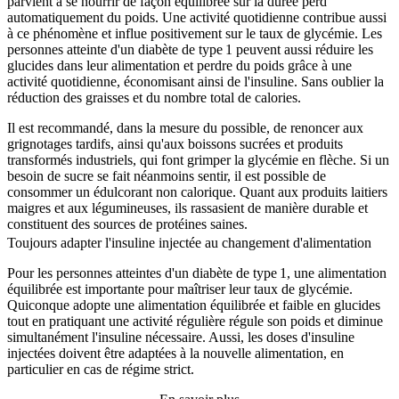
parvient à se nourrir de façon équilibrée sur la durée perd
automatiquement du poids. Une activité quotidienne contribue aussi
à ce phénomène et influe positivement sur le taux de glycémie. Les
personnes atteinte d'un diabète de type 1 peuvent aussi réduire les
glucides dans leur alimentation et perdre du poids grâce à une
activité quotidienne, économisant ainsi de l'insuline. Sans oublier la
réduction des graisses et du nombre total de calories.
Il est recommandé, dans la mesure du possible, de renoncer aux
grignotages tardifs, ainsi qu'aux boissons sucrées et produits
transformés industriels, qui font grimper la glycémie en flèche. Si un
besoin de sucre se fait néanmoins sentir, il est possible de
consommer un édulcorant non calorique. Quant aux produits laitiers
maigres et aux légumineuses, ils rassasient de manière durable et
constituent des sources de protéines saines.
Toujours adapter l'insuline injectée au changement d'alimentation
Pour les personnes atteintes d'un diabète de type 1, une alimentation
équilibrée est importante pour maîtriser leur taux de glycémie.
Quiconque adopte une alimentation équilibrée et faible en glucides
tout en pratiquant une activité régulière régule son poids et diminue
simultanément l'insuline nécessaire. Aussi, les doses d'insuline
injectées doivent être adaptées à la nouvelle alimentation, en
particulier en cas de régime strict.