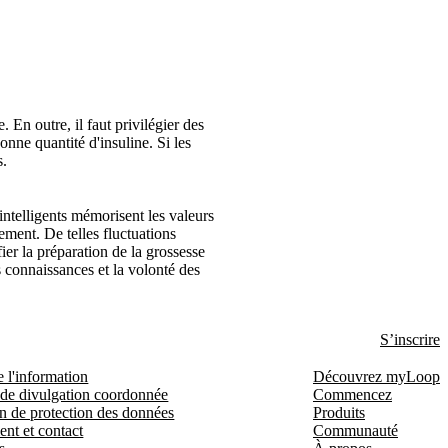
 En outre, il faut privilégier des
nne quantité d'insuline. Si les
s.
intelligents mémorisent les valeurs
ement. De telles fluctuations
er la préparation de la grossesse
 connaissances et la volonté des
S’inscrire
e l'information
Découvrez myLoop
 de divulgation coordonnée
Commencez
n de protection des données
Produits
ent et contact
Communauté