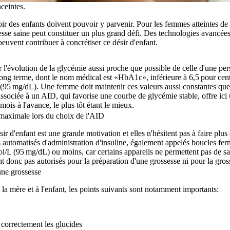
ceintes.
ir des enfants doivent pouvoir y parvenir. Pour les femmes atteintes de d
esse saine peut constituer un plus grand défi. Des technologies avancé
peuvent contribuer à concrétiser ce désir d'enfant.
ir l'évolution de la glycémie aussi proche que possible de celle d'une p
 long terme, dont le nom médical est «HbA1c», inférieure à 6,5 pour cent
re (95 mg/dL). Une femme doit maintenir ces valeurs aussi constantes que
ssociée à un AID, qui favorise une courbe de glycémie stable, offre ici 
mois à l'avance, le plus tôt étant le mieux.
 maximale lors du choix de l'AID
 d'enfant est une grande motivation et elles n'hésitent pas à faire plus 
 automatisés d'administration d'insuline, également appelés boucles fe
/L (95 mg/dL) ou moins, car certains appareils ne permettent pas de sais
t donc pas autorisés pour la préparation d'une grossesse ni pour la gro
'une grossesse
à la mère et à l'enfant, les points suivants sont notamment importants:
 correctement les glucides