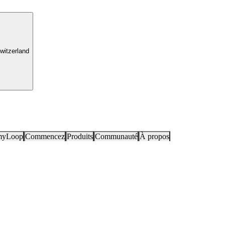
witzerland
myLoop
Commencez
Produits
Communauté
À propos