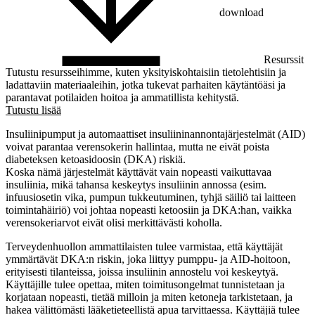
download
Resurssit
Tutustu resursseihimme, kuten yksityiskohtaisiin tietolehtisiin ja
ladattaviin materiaaleihin, jotka tukevat parhaiten käytäntöäsi ja
parantavat potilaiden hoitoa ja ammatillista kehitystä.
Tutustu lisää
Insuliinipumput ja automaattiset insuliininannontajärjestelmät (AID)
voivat parantaa verensokerin hallintaa, mutta ne eivät poista
diabeteksen ketoasidoosin (DKA) riskiä.
Koska nämä järjestelmät käyttävät vain nopeasti vaikuttavaa
insuliinia, mikä tahansa keskeytys insuliinin annossa (esim.
infuusiosetin vika, pumpun tukkeutuminen, tyhjä säiliö tai laitteen
toimintahäiriö) voi johtaa nopeasti ketoosiin ja DKA:han, vaikka
verensokeriarvot eivät olisi merkittävästi koholla.
Terveydenhuollon ammattilaisten tulee varmistaa, että käyttäjät
ymmärtävät DKA:n riskin, joka liittyy pumppu- ja AID-hoitoon,
erityisesti tilanteissa, joissa insuliinin annostelu voi keskeytyä.
Käyttäjille tulee opettaa, miten toimitusongelmat tunnistetaan ja
korjataan nopeasti, tietää milloin ja miten ketoneja tarkistetaan, ja
hakea välittömästi lääketieteellistä apua tarvittaessa. Käyttäjiä tulee