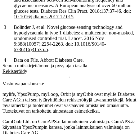
glycaemic measures: A European analysis of over 60 million
glucose tests. Diabetes Res Clin Pract. 2018;137:37-46. doi:
10.1016/j.diabres.2017.12.015
.
Bolinder J, et al. Novel glucose-sensing technology and
hypoglycaemia in type 1 diabetes: a multicentre, non-masked,
randomised controlled trial. Lancet. 2016 Nov
5;388(10057):2254-2263. doi:
10.1016/S0140-
6736(16)31535-5
.
Data on File. Abbott Diabetes Care.
Seuraa uutiskirjettämme ja pysy ajan tasalla.
Rekisteröidy
Vastuuvapauslauseke
mylife, YpsoPump, myLoop, Orbit ja myOrbit ovat mylife Diabetes
Care AG:n tai sen tytäryhtiöiden rekisteröityjä tavaramerkkejä. Muut
tavaramerkit ja tuotenimet ovat vastaavien omistajien omaisuutta.
Tuotekuvat on tarkoitettu ainoastaan esimerkeiksi.
CamDiab Ltd. on CamAPS:n lainmukainen valmistaja. CamAPS:ää
käytetään YpsoPumpin kanssa, jonka lainmukainen valmistaja on
Diabetes Care AG.