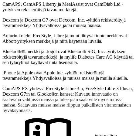
CamAPS, CamAPS Liberty ja MealAssist ovat CamDiab Ltd -
yrityksen rekisteröityjä tavaramerkkejä.
Dexcom ja Dexcom G7 ovat Dexcom, Inc. -yhtiön rekisteröityjä
tavaramerkkejä Yhdysvalloissa ja/tai muissa maissa.
Anturin kotelo, FreeStyle, Libre ja muut liittyvät tuotemerkit ovat
Abbott-yrityksen merkkejä ja niitä käytetään luvalla.
Bluetooth®-merkki ja -logot ovat Bluetooth SIG, Inc. -yrityksen
rekisteröityjä tavaramerkkejä, ja mylife Diabetes Care AG käyttää tai
sen tytäryhtiöt käyttävät niitä lisenssillä.
iPhone ja Apple ovat Apple Inc. -yhtiön rekisteröityjä
tavaramerkkejä Yhdysvalloissa ja muissa maissa ja muilla alueilla.
CamAPS FX yhdessä FreeStyle Libre 3:n, FreeStyle Libre 3 Plus:n,
Dexcom G7:n tai Glooko®:n kanssa:
Kuvattu innovaatio on
saatavana valituissa maissa ja tulee pian saataville myös muissa
maissa. Saatavuus muissa maissa riippuu paikallisten viranomaisten
hyväksynnästä.
information