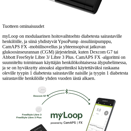
Tuotteen ominaisuudet
myLoop on modulaarinen hoitovaihtoehto diabetesta sairastaville
henkilöille, ja siinä yhdistyvät YpsoPump -insuliinipumppu,
CamAPS FX -mobiilisovellus ja yhteensopivat jatkuvan
glukoosinseurannan (CGM) järjestelmät, kuten Dexcom G7 tai
Abbott FreeStyle Libre 3/ Libre 3 Plus. CamAPS FX -algoritmi on
suunniteltu toimimaan käyttäjän henkilökohtaisessa älypuhelimessa,
ja se on hyväksytty ainoaksi algoritmiksi käytettäväksi raskaana
oleville tyypin 1 diabetesta sairastaville naisille ja tyypin 1 diabetesta
sairastaville henkilöille yhden vuoden iästä alkaen.