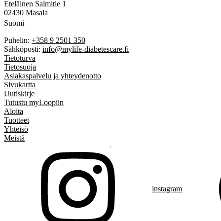
Eteläinen Salmitie 1
02430 Masala
Suomi
Puhelin:
+358 9 2501 350
Sähköposti:
info@mylife-diabetescare.fi
Tietoturva
Tietosuoja
Asiakaspalvelu ja yhteydenotto
Sivukartta
Uutiskirje
Tutustu myLoopiin
Aloita
Tuotteet
Yhteisö
Meistä
instagram