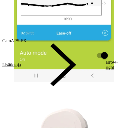
CamAPS FX
arrow-
Lisätietoja
right