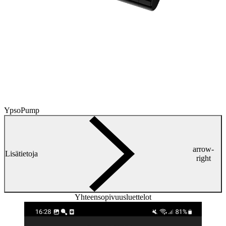
YpsoPump
arrow-
Lisätietoja
right
Yhteensopivuusluettelot