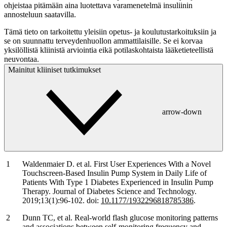
ohjeistaa pitämään aina luotettava varamenetelmä insuliinin
annosteluun saatavilla.
Tämä tieto on tarkoitettu yleisiin opetus- ja koulutustarkoituksiin ja
se on suunnattu terveydenhuollon ammattilaisille. Se ei korvaa
yksilöllistä kliinistä arviointia eikä potilaskohtaista lääketieteellistä
neuvontaa.
Mainitut kliiniset tutkimukset
arrow-down
Waldenmaier D. et al. First User Experiences With a Novel
Touchscreen-Based Insulin Pump System in Daily Life of
Patients With Type 1 Diabetes Experienced in Insulin Pump
Therapy. Journal of Diabetes Science and Technology.
2019;13(1):96-102. doi:
10.1177/1932296818785386
.
Dunn TC, et al. Real-world flash glucose monitoring patterns
and associations between self-monitoring frequency and