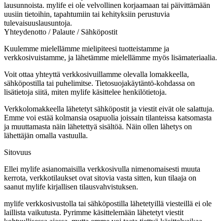
lausunnoista. mylife ei ole velvollinen korjaamaan tai päivittämään
uusiin tietoihin, tapahtumiin tai kehityksiin perustuvia
tulevaisuuslausuntoja.
Yhteydenotto / Palaute / Sähköpostit
Kuulemme mielellämme mielipiteesi tuotteistamme ja
verkkosivuistamme, ja lähetämme mielellämme myös lisämateriaalia.
Voit ottaa yhteyttä verkkosivuillamme olevalla lomakkeella,
sähköpostilla tai puhelimitse.
Tietosuojakäytäntö
-kohdassa on
lisätietoja siitä, miten mylife käsittelee henkilötietoja.
Verkkolomakkeella lähetetyt sähköpostit ja viestit eivät ole salattuja.
Emme voi estää kolmansia osapuolia joissain tilanteissa katsomasta
ja muuttamasta näin lähetettyä sisältöä. Näin ollen lähetys on
lähettäjän omalla vastuulla.
Sitovuus
Ellei mylife asianomaisilla verkkosivulla nimenomaisesti muuta
kerrota, verkkotilaukset ovat sitovia vasta sitten, kun tilaaja on
saanut mylife kirjallisen tilausvahvistuksen.
mylife verkkosivustolla tai sähköpostilla lähetetyillä viesteillä ei ole
laillista vaikutusta. Pyrimme käsittelemään lähetetyt viestit