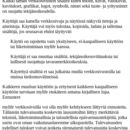
Kaikki tämän verkkosivuston sisällöt kuten tekstit, kuvat, valokuvat,
kuvitukset, grafiikat, logot, symbolit, nimet sekä tuote- ja yritysnimet
on suojattu tekijänoikeudella.
Käyttäjä saa katsella verkkosivuja ja näytössä näkyviä tietoja ja
aineistoja. Käyttäjä voi myös tulostaa, kopioida, ladata ja tallentaa
sisältöjä, jos seuraavat ehdot täyttyvät:
Käyttö on rajoitettu vain yksityiseen, ei-kaupalliseen käyttöön
tai liiketoimintaan mylife kanssa.
Käyttäjä ei saa muuttaa sisältöä, tekijänoikeusviittauksia tai
laillisesti suojattuja tavaramerkkioikeuksia.
Käytettyä sisältöä ei saa julkaista muilla verkkosivustoilla tai
muissa tiedostusvälineissä.
Kaikkeen muuhun käyttöön ja erityisesti kaikkeen kaupalliseen
käyttöön tarvitaan mylife etukäteen antama kirjallinen lupa.
Ennusteet
mylife verkkosivuilla voi olla mylife kehitykseen liittyviä ennusteita.
Tällaisiin tulevaisuutta koskeviin lausuntoihin liittyy merkittäviä
teknisiä, liiketoiminnallisia ja taloudellisia epävarmuustekijöitä, jotka
usein ovat oman vaikutusaslueemme ulkopuolella. Tulevaisuuden
todelliset tulokset voivat poiketa olennaisesti tulevaisuutta koskevista