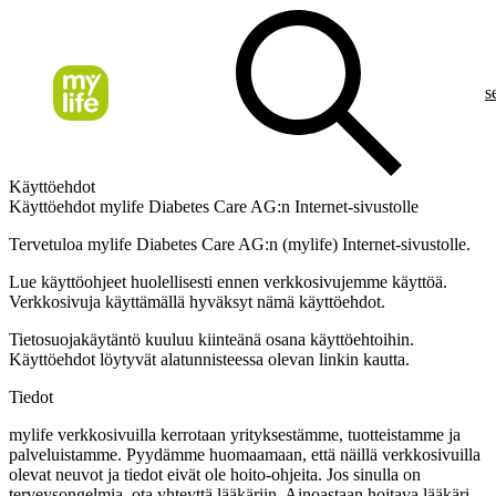
s
Käyttöehdot
Käyttöehdot mylife Diabetes Care AG:n Internet-sivustolle
Tervetuloa mylife Diabetes Care AG:n (mylife) Internet-sivustolle.
Lue käyttöohjeet huolellisesti ennen verkkosivujemme käyttöä.
Verkkosivuja käyttämällä hyväksyt nämä käyttöehdot.
Tietosuojakäytäntö
kuuluu kiinteänä osana käyttöehtoihin.
Käyttöehdot löytyvät alatunnisteessa olevan linkin kautta.
Tiedot
mylife verkkosivuilla kerrotaan yrityksestämme, tuotteistamme ja
palveluistamme. Pyydämme huomaamaan, että näillä verkkosivuilla
olevat neuvot ja tiedot eivät ole hoito-ohjeita. Jos sinulla on
terveysongelmia, ota yhteyttä lääkäriin. Ainoastaan hoitava lääkäri