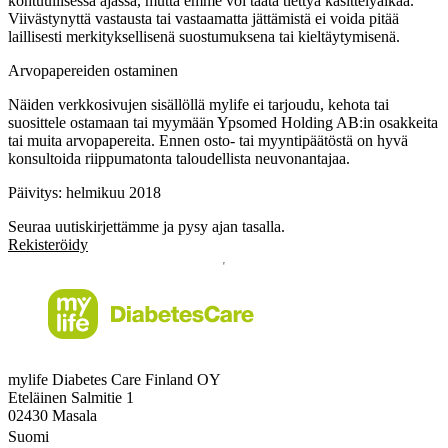
kohtuullisessa ajassa, mutta emme voi taata tiettyä käsittelyaikaa.
Viivästynyttä vastausta tai vastaamatta jättämistä ei voida pitää
laillisesti merkityksellisenä suostumuksena tai kieltäytymisenä.
Arvopapereiden ostaminen
Näiden verkkosivujen sisällöllä mylife ei tarjoudu, kehota tai
suosittele ostamaan tai myymään Ypsomed Holding AB:in osakkeita
tai muita arvopapereita. Ennen osto- tai myyntipäätöstä on hyvä
konsultoida riippumatonta taloudellista neuvonantajaa.
Päivitys: helmikuu 2018
Seuraa uutiskirjettämme ja pysy ajan tasalla.
Rekisteröidy
mylife Diabetes Care Finland OY
Eteläinen Salmitie 1
02430 Masala
Suomi