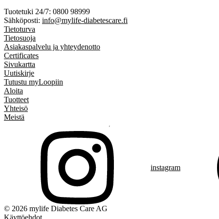
Tuotetuki 24/7: 0800 98999
Sähköposti:
info@mylife-diabetescare.fi
Tietoturva
Tietosuoja
Asiakaspalvelu ja yhteydenotto
Certificates
Sivukartta
Uutiskirje
Tutustu myLoopiin
Aloita
Tuotteet
Yhteisö
Meistä
instagram
© 2026 mylife Diabetes Care AG
Käyttöehdot