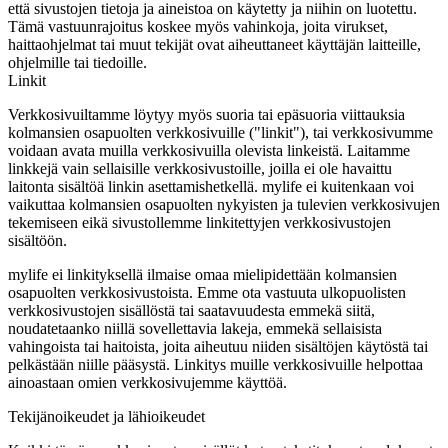
että sivustojen tietoja ja aineistoa on käytetty ja niihin on luotettu.
Tämä vastuunrajoitus koskee myös vahinkoja, joita virukset,
haittaohjelmat tai muut tekijät ovat aiheuttaneet käyttäjän laitteille,
ohjelmille tai tiedoille.
Linkit
Verkkosivuiltamme löytyy myös suoria tai epäsuoria viittauksia
kolmansien osapuolten verkkosivuille ("linkit"), tai verkkosivumme
voidaan avata muilla verkkosivuilla olevista linkeistä. Laitamme
linkkejä vain sellaisille verkkosivustoille, joilla ei ole havaittu
laitonta sisältöä linkin asettamishetkellä. mylife ei kuitenkaan voi
vaikuttaa kolmansien osapuolten nykyisten ja tulevien verkkosivujen
tekemiseen eikä sivustollemme linkitettyjen verkkosivustojen
sisältöön.
mylife ei linkityksellä ilmaise omaa mielipidettään kolmansien
osapuolten verkkosivustoista. Emme ota vastuuta ulkopuolisten
verkkosivustojen sisällöstä tai saatavuudesta emmekä siitä,
noudatetaanko niillä sovellettavia lakeja, emmekä sellaisista
vahingoista tai haitoista, joita aiheutuu niiden sisältöjen käytöstä tai
pelkästään niille pääsystä. Linkitys muille verkkosivuille helpottaa
ainoastaan omien verkkosivujemme käyttöä.
Tekijänoikeudet ja lähioikeudet