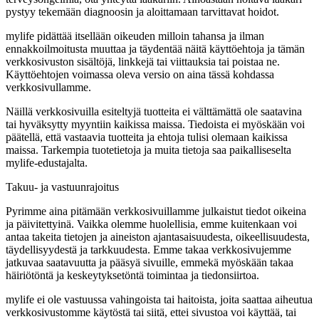
pystyy tekemään diagnoosin ja aloittamaan tarvittavat hoidot.
mylife pidättää itsellään oikeuden milloin tahansa ja ilman
ennakkoilmoitusta muuttaa ja täydentää näitä käyttöehtoja ja tämän
verkkosivuston sisältöjä, linkkejä tai viittauksia tai poistaa ne.
Käyttöehtojen voimassa oleva versio on aina tässä kohdassa
verkkosivullamme.
Näillä verkkosivuilla esiteltyjä tuotteita ei välttämättä ole saatavina
tai hyväksytty myyntiin kaikissa maissa. Tiedoista ei myöskään voi
päätellä, että vastaavia tuotteita ja ehtoja tulisi olemaan kaikissa
maissa. Tarkempia tuotetietoja ja muita tietoja saa paikalliseselta
mylife-edustajalta.
Takuu- ja vastuunrajoitus
Pyrimme aina pitämään verkkosivuillamme julkaistut tiedot oikeina
ja päivitettyinä. Vaikka olemme huolellisia, emme kuitenkaan voi
antaa takeita tietojen ja aineiston ajantasaisuudesta, oikeellisuudesta,
täydellisyydestä ja tarkkuudesta. Emme takaa verkkosivujemme
jatkuvaa saatavuutta ja pääsyä sivuille, emmekä myöskään takaa
häiriötöntä ja keskeytyksetöntä toimintaa ja tiedonsiirtoa.
mylife ei ole vastuussa vahingoista tai haitoista, joita saattaa aiheutua
verkkosivustomme käytöstä tai siitä, ettei sivustoa voi käyttää, tai