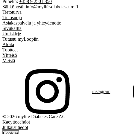
Puhelin:
+358 9 2501 350
Sähköposti:
info@mylife-diabetescare.fi
Tietoturva
Tietosuoja
Asiakaspalvelu ja yhteydenotto
Sivukartta
Uutiskirje
Tutustu myLoopiin
Aloita
Tuotteet
Yhteisö
Meistä
instagram
© 2026 mylife Diabetes Care AG
Kaeyttoeehdot
Julkaisutiedot
Cookies