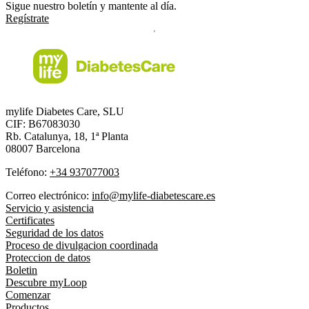
Sigue nuestro boletín y mantente al día.
Regístrate
mylife Diabetes Care, SLU
CIF: B67083030
Rb. Catalunya, 18, 1ª Planta
08007 Barcelona
Teléfono:
+34 937077003
Correo electrónico:
info@mylife-diabetescare.es
Servicio y asistencia
Certificates
Seguridad de los datos
Proceso de divulgacion coordinada
Proteccion de datos
Boletin
Descubre myLoop
Comenzar
Productos