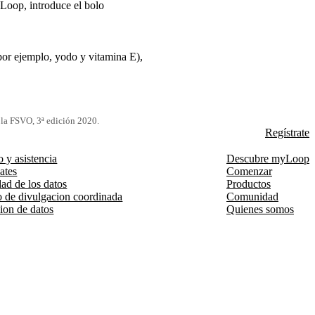
Loop, introduce el bolo
(por ejemplo, yodo y vitamina E),
e la FSVO, 3ª edición 2020.
Regístrate
o y asistencia
Descubre myLoop
cates
Comenzar
ad de los datos
Productos
o de divulgacion coordinada
Comunidad
ion de datos
Quienes somos