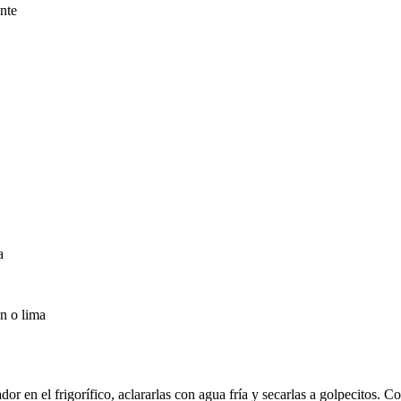
ente
o
a
n o lima
 en el frigorífico, aclararlas con agua fría y secarlas a golpecitos. Cort