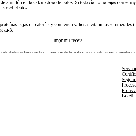
e almidón en la calculadora de bolos. Si todavía no trabajas con el my
 carbohidratos.
proteínas bajas en calorías y contienen valiosas vitaminas y minerales 
mega-3.
Imprimir receta
 calculados se basan en la información de la tabla suiza de valores nutricionales d
Servici
Certifi
Segurid
Proces
Protecc
Boletin