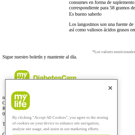
consumes en forma de suplemento d
correspondiente para 58 gramos de
Es bueno saberlo
Los langostinos son una fuente de 
así como valiosos ácidos grasos o
*Los valores nutricionales
Sigue nuestro boletín y mantente al día.
mylife Diabetes Care, SLU
CIF: B67083030
Rb. Catalunya, 18, 1ª Planta
08007 Barcelona
By clicking “Accept All Cookies”, you agree to the storing
of cookies on your device to enhance site navigation,
Teléfono:
+34 937077003
analyse site usage, and assist in our marketing efforts.
Correo electrónico:
info@mylife-diabetescare.es