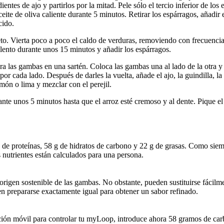
 dientes de ajo y partirlos por la mitad. Pele sólo el tercio inferior de los
aceite de oliva caliente durante 5 minutos. Retirar los espárragos, añadir
cido.
eto. Vierta poco a poco el caldo de verduras, removiendo con frecuenci
 lento durante unos 15 minutos y añadir los espárragos.
ara las gambas en una sartén. Coloca las gambas una al lado de la otra y 
 cada lado. Después de darles la vuelta, añade el ajo, la guindilla, la
món o lima y mezclar con el perejil.
ante unos 5 minutos hasta que el arroz esté cremoso y al dente. Pique el
g de proteínas, 58 g de hidratos de carbono y 22 g de grasas. Como siemp
 nutrientes están calculados para una persona.
 origen sostenible de las gambas. No obstante, pueden sustituirse fácil
n prepararse exactamente igual para obtener un sabor refinado.
ón móvil para controlar tu myLoop, introduce ahora 58 gramos de carb