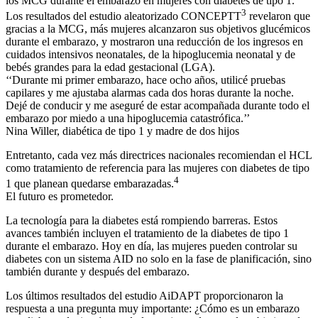
los MCG durante el embarazo en mujeres con diabetes de tipo 1.
3
Los resultados del estudio aleatorizado CONCEPTT
revelaron que
gracias a la MCG, más mujeres alcanzaron sus objetivos glucémicos
durante el embarazo, y mostraron una reducción de los ingresos en
cuidados intensivos neonatales, de la hipoglucemia neonatal y de
bebés grandes para la edad gestacional (LGA).
‘‘Durante mi primer embarazo, hace ocho años, utilicé pruebas
capilares y me ajustaba alarmas cada dos horas durante la noche.
Dejé de conducir y me aseguré de estar acompañada durante todo el
embarazo por miedo a una hipoglucemia catastrófica.’’
Nina Willer, diabética de tipo 1 y madre de dos hijos
Entretanto, cada vez más directrices nacionales recomiendan el HCL
como tratamiento de referencia para las mujeres con diabetes de tipo
4
1 que planean quedarse embarazadas.
El futuro es prometedor.
La tecnología para la diabetes está rompiendo barreras. Estos
avances también incluyen el tratamiento de la diabetes de tipo 1
durante el embarazo. Hoy en día, las mujeres pueden controlar su
diabetes con un sistema AID no solo en la fase de planificación, sino
también durante y después del embarazo.
Los últimos resultados del estudio AiDAPT proporcionaron la
respuesta a una pregunta muy importante: ¿Cómo es un embarazo