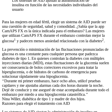
Los sistemas de AID ajustan la administración de
insulina en función de las necesidades individuales del
usuario
Para las mujeres en edad fértil, elegir un sistema de AID puede ser
una cuestión de seguridad, salud y comodidad. ¿Sabía que la app
CamAPS FX es la única indicada para el embarazo? Las mujeres
que utilizan CamAPS FX durante el embarazo controlan mejor la
1
2
glucosa
y padecen menos ansiedad relacionada con la diabetes
.
La prevención o minimización de las fluctuaciones pronunciadas de
glucosa es una constante para cualquier persona que padezca
diabetes de tipo 1. En quienes controlan la diabetes con múltiples
inyecciones diarias (MDI), estas fluctuaciones de la glucemia suelen
ser consecuencia de bolos correctores excesivos para tratar la
hiperglucemia, o de hidratos de carbono de emergencia para
solucionar rápidamente una hipoglucemia.
‘‘Durante mi primer embarazo, hace ocho años, utilicé pruebas
capilares y me ajustaba alarmas cada dos horas durante la noche.
Dejé de conducir y me aseguré de estar acompañada durante todo el
embarazo por miedo a una hipoglucemia catastrófica.’’
Nina Willer, diabética de tipo 1 y madre de dos hijos.
Razones para elegir el tratamiento con AID
Los sistemas de AID ajustan la administración de insulina en