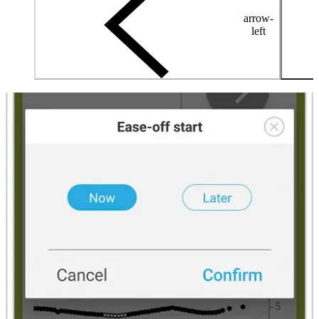
arrow-
left