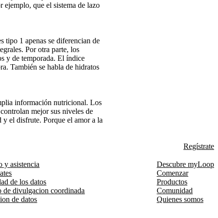
r ejemplo, que el sistema de lazo
s tipo 1 apenas se diferencian de
grales. Por otra parte, los
os y de temporada. El índice
bra. También se habla de hidratos
mplia información nutricional. Los
 controlan mejor sus niveles de
 y el disfrute. Porque el amor a la
Regístrate
o y asistencia
Descubre myLoop
cates
Comenzar
ad de los datos
Productos
o de divulgacion coordinada
Comunidad
ion de datos
Quienes somos