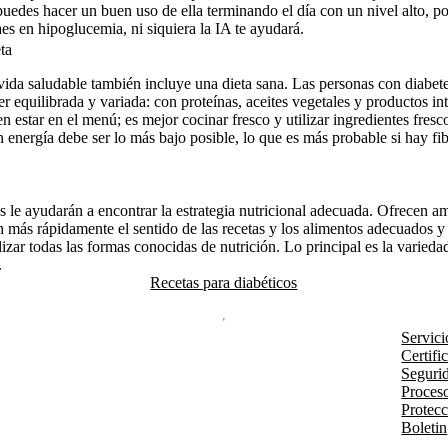
puedes hacer un buen uso de ella terminando el día con un nivel alto, po
es en hipoglucemia, ni siquiera la IA te ayudará.
ta
 vida saludable también incluye una dieta sana. Las personas con diabete
r equilibrada y variada: con proteínas, aceites vegetales y productos inte
 estar en el menú; es mejor cocinar fresco y utilizar ingredientes fresc
n energía debe ser lo más bajo posible, lo que es más probable si hay fi
os le ayudarán a encontrar la estrategia nutricional adecuada. Ofrecen a
n más rápidamente el sentido de las recetas y los alimentos adecuados y
izar todas las formas conocidas de nutrición. Lo principal es la variedad
.
Recetas para diabéticos
Servici
Certifi
Segurid
Proces
Protecc
Boletin