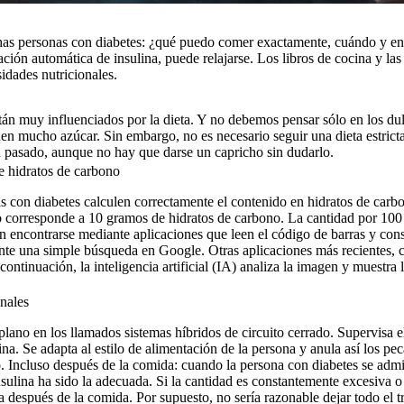
as personas con diabetes: ¿qué puedo comer exactamente, cuándo y en 
ción automática de insulina, puede relajarse. Los libros de cocina y las 
idades nutricionales.
tán muy influenciados por la dieta. Y no debemos pensar sólo en los du
en mucho azúcar. Sin embargo, no es necesario seguir una dieta estrict
 pasado, aunque no hay que darse un capricho sin dudarlo.
e hidratos de carbono
 con diabetes calculen correctamente el contenido en hidratos de carbo
 corresponde a 10 gramos de hidratos de carbono. La cantidad por 100 
 encontrarse mediante aplicaciones que leen el código de barras y con
te una simple búsqueda en Google. Otras aplicaciones más recientes, 
continuación, la inteligencia artificial (IA) analiza la imagen y muestra 
onales
lano en los llamados sistemas híbridos de circuito cerrado. Supervisa el
na. Se adapta al estilo de alimentación de la persona y anula así los pec
. Incluso después de la comida: cuando la persona con diabetes se admin
nsulina ha sido la adecuada. Si la cantidad es constantemente excesiva o
na después de la comida. Por supuesto, no sería razonable dejar todo el tr