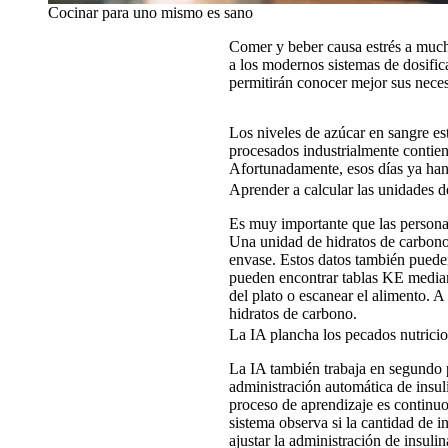
Cocinar para uno mismo es sano
Comer y beber causa estrés a much
a los modernos sistemas de dosifica
permitirán conocer mejor sus neces
Los niveles de azúcar en sangre es
procesados industrialmente contien
Afortunadamente, esos días ya han
Aprender a calcular las unidades d
Es muy importante que las personas
Una unidad de hidratos de carbono
envase. Estos datos también pueden
pueden encontrar tablas KE median
del plato o escanear el alimento. A 
hidratos de carbono.
La IA plancha los pecados nutrici
La IA también trabaja en segundo p
administración automática de insuli
proceso de aprendizaje es continuo
sistema observa si la cantidad de i
ajustar la administración de insuli