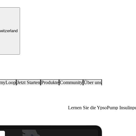
witzerland
 myLoop
Jetzt Starten
Produkte
Community
Über uns
Lernen Sie die YpsoPump Insulinp
YpsoPump Explorer App
Für Menschen mit Diabetes ist der
(MDI, multiple daily injections) au
sorgfältig überlegt werden muss.