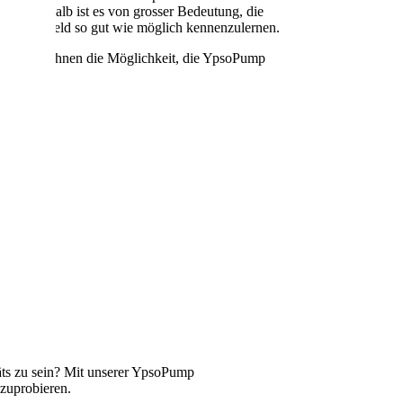
hritt. Deshalb ist es von grosser Bedeutung, die
en, im Vorfeld so gut wie möglich kennenzulernen.
eten wir Ihnen die Möglichkeit, die YpsoPump
agieren.
ts zu sein? Mit unserer YpsoPump
szuprobieren.