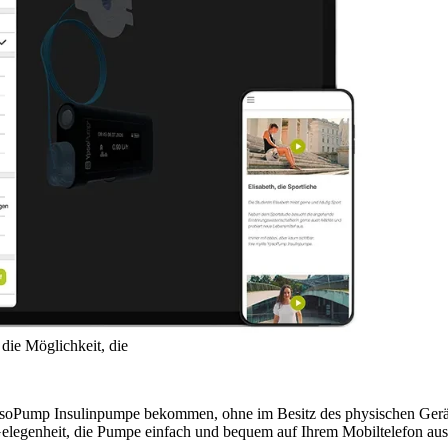
anderen ist ebenfalls ein grosser Sc
Pumpe, für die Sie sich interessier
Mit der YpsoPump Explorer App bi
auszuprobieren und mit ihr zu inter
die Möglichkeit, die
YpsoPump Insulinpumpe bekommen, ohne im Besitz des physischen Gerä
Gelegenheit, die Pumpe einfach und bequem auf Ihrem Mobiltelefon au