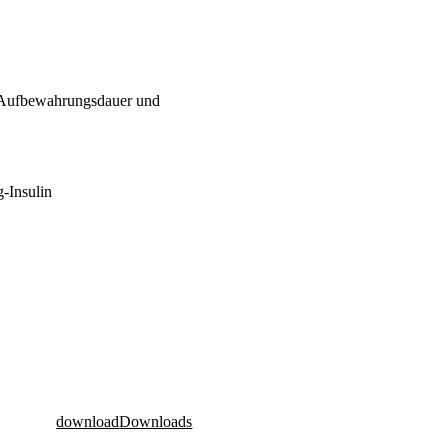
s. Aufbewahrungsdauer und
-Insulin
download
Downloads