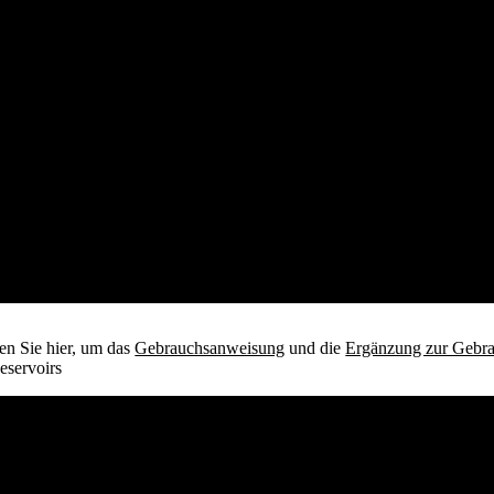
en Sie hier, um das
Gebrauchsanweisung
und die
Ergänzung zur Gebr
servoirs