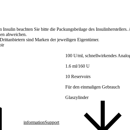
m Insulin beachten Sie bitte die Packungsbeilage des Insulinhersteller
en abweichen.
rittanbietern sind Marken der jeweiligen Eigentümer.
oir
100 U/ml, schnellwirkendes Analog
1.6 ml/160 U
10 Reservoirs
Für den einmaligen Gebrauch
Glaszylinder
information
Support