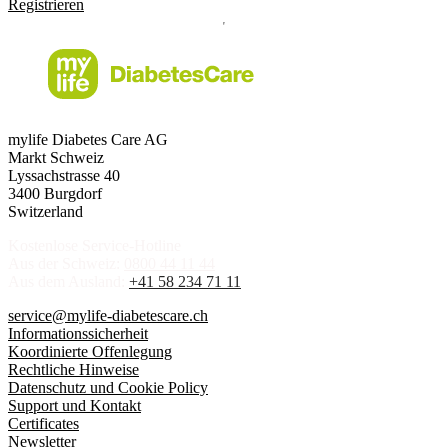
Registrieren
mylife Diabetes Care AG
Markt Schweiz
Lyssachstrasse 40
3400 Burgdorf
Switzerland
Kostenlose Service-Hotline
Aus der Schweiz:
0800 44 11 44
Aus dem Ausland:
+41 58 234 71 11
service@mylife-diabetescare.ch
Informationssicherheit
Koordinierte Offenlegung
Rechtliche Hinweise
Datenschutz und Cookie Policy
Support und Kontakt
Certificates
Newsletter