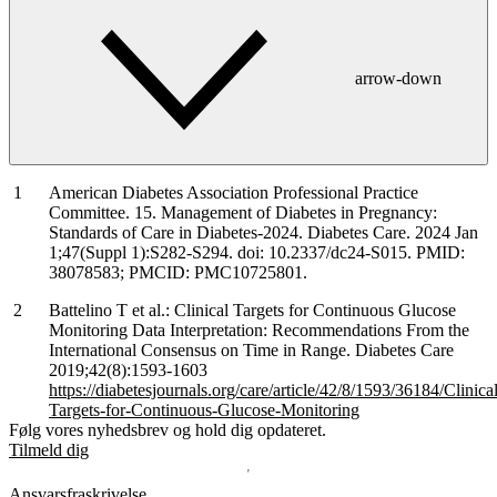
arrow-down
American Diabetes Association Professional Practice
Committee. 15. Management of Diabetes in Pregnancy:
Standards of Care in Diabetes-2024. Diabetes Care. 2024 Jan
1;47(Suppl 1):S282-S294. doi: 10.2337/dc24-S015. PMID:
38078583; PMCID: PMC10725801.
Battelino T et al.: Clinical Targets for Continuous Glucose
Monitoring Data Interpretation: Recommendations From the
International Consensus on Time in Range. Diabetes Care
2019;42(8):1593-1603
https://diabetesjournals.org/care/article/42/8/1593/36184/Clinical
Targets-for-Continuous-Glucose-Monitoring
Følg vores nyhedsbrev og hold dig opdateret.
Tilmeld dig
Ansvarsfraskrivelse