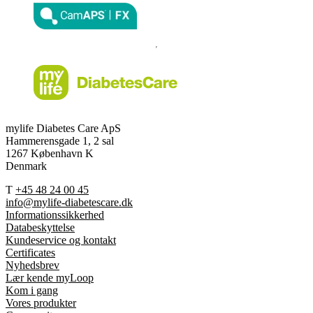
mylife Diabetes Care ApS
Hammerensgade 1, 2 sal
1267 København K
Denmark
T
+45 48 24 00 45
info@mylife-diabetescare.dk
Informationssikkerhed
Databeskyttelse
Kundeservice og kontakt
Certificates
Nyhedsbrev
Lær kende myLoop
Kom i gang
Vores produkter