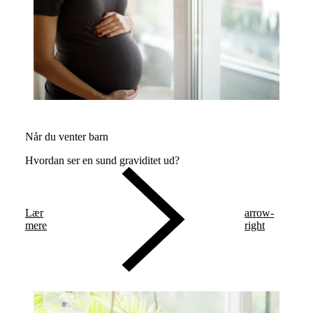
Når du venter barn
Hvordan ser en sund graviditet ud?
Lær
arrow-
mere
right