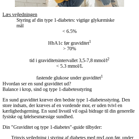
Læs vejledningen
Styring af din type 1-diabetes: vigtige glykæmiske
mål
< 6.5%
1
HbA1c før graviditet
> 70%
2
tid i graviditetsintervallet 3,5-7,8 mmol/l
< 5.3 mmol/L
1
fastende glukose under graviditet
Hvordan ser en sund graviditet ud?
Balance i krop, sind og type 1-diabetesstyring
En sund graviditet kræver den bedste type 1-diabetesstyring. Den
store indsats, der kræves af en vordende mor, er uden tvivl en
kærlighedsgerning. En sund livsstil vil også bidrage til din generelle
fysiske og følelsesmæssige sundhed.
Din "Graviditet og type 1-diabetes"-guide tilbyder:
Trinvis vejledning i styring af diabetes med myLoop før, under