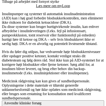
Tilbage på arbejdet med fornyet styrke
Læs mere om myLoop
Insulinpumper og systemer til automatisk insulinadministration
(AID) kan i høj grad forbedre blodsukkerkontrollen, men eliminerer
ikke risikoen for diabetisk ketoacidose (DKA).
Da disse systemer kun bruger hurtigtvirkende insulin, kan enhver
afbrydelse i insulinleveringen (f.eks. fejl på infusionssæt,
pumpeokklusion, tomt reservoir eller funktionsfejl på enheden)
hurtigt føre til ketose og DKA – selv hvis blodsukkeret ikke er
særlig højt. DKA er en alvorlig og potentielt livstruende tilstand.
Hvis du føler dig utilpas, har vedvarende høje blodsukkerniveauer
eller opdager positive ketoner, kontakt venligst straks dit
diabetesteam og følg deres råd. Stol ikke kun på AID-systemet for at
korrigere højt blodsukker eller fjerne ketoner. Sørg altid for, at
insulinen bliver leveret, og brug efter behov din backup-
insulinmetode (f.eks. insulininjektioner eller insulinpenne).
Medicinsk rådgivning kan kun gives af sundhedspersonale.
Oplysningerne i dette materiale er tiltænkt generelle
uddannelsesformål og bør ikke opfattes som medicinsk rådgivning,
eller bruges som erstatning for konsultation med kvalificeret
sundhedspersonale.
Anvendte kliniske forsøg