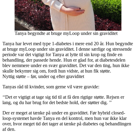
Tanya begyndte at bruge myLoop under sin graviditet
Tanya har levet med type 1-diabetes i mere end 20 år. Hun begyndte
at bruge myLoop under sin graviditet. I denne særlige og stressende
periode var det vigtigt for Tanya at lytte til sin krop og finde en
behandling, der passede hende. Hun er glad for, at diabetesdelen
blev nemmere under en svær graviditet. Det var den ting, hun ikke
skulle bekymre sig om, fordi hun vidste, at hun fik støtte.
Nyttig støtte – før, under og efter graviditet
Tanyas råd til kvinder, som gerne vil være gravide:
‘‘Det er vigtigt at tage sig tid til at få den rigtige støtte. Rejsen er
lang, og du har brug for det bedste hold, der støtter dig. ’’
Der er meget at tænke på under en graviditet. Før hybrid closed-
loop-systemet havde Tanya en del kontrol, men hun var ikke klar
over, hvor meget tid det tager at tænke på diabetes og behandlingen
af den.