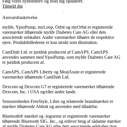
Følg vores nyhedsbrev og hold dig opdateret.
Tilmeld dig
Ansvarsfraskrivelse
mylife, YpsoPump, myLoop, Orbit og myOrbit er registrerede
varemærker tilhørende mylife Diabetes Care AG eller dets
associerede selskaber. Andre varemærker tilhører de respektive
ejere. Produktbillederne er kun tænkt som illustration.
CamDiab Ltd. er juridisk producent af CamAPS. CamAPS
anvendes sammen med YpsoPump, som mylife Diabetes Care AG
er juridisk producent af.
CamAPS, CamAPS Liberty og MealAssist er registrerede
varemærker tilhørende CamDiab Ltd.
Dexcom og Dexcom G7 er registrerede varemærker tilhørende
Dexcom, Inc. i USA og/eller andre lande.
Sensorenheden FreeStyle, Libre og relaterede brandmærker er
mærker tilhørende Abbott og anvendes med tilladelse.
Bluetooth® mærket og -logoerne er registrerede varemærker
tilhørende Bluetooth SIG, Inc., og enhver brug af sådanne mærker
af mylife Diabetes Care AG eller dets associerede selskaber sker