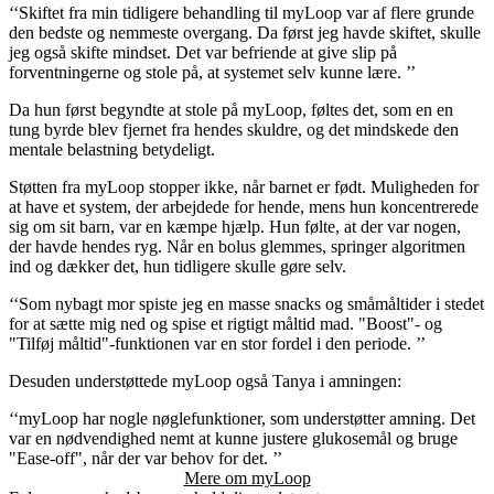
‘‘Skiftet fra min tidligere behandling til myLoop var af flere grunde
den bedste og nemmeste overgang. Da først jeg havde skiftet, skulle
jeg også skifte mindset. Det var befriende at give slip på
forventningerne og stole på, at systemet selv kunne lære. ’’
Da hun først begyndte at stole på myLoop, føltes det, som en en
tung byrde blev fjernet fra hendes skuldre, og det mindskede den
mentale belastning betydeligt.
Støtten fra myLoop stopper ikke, når barnet er født.
Muligheden for
at have et system, der arbejdede for hende, mens hun koncentrerede
sig om sit barn, var en kæmpe hjælp. Hun følte, at der var nogen,
der havde hendes ryg. Når en bolus glemmes, springer algoritmen
ind og dækker det, hun tidligere skulle gøre selv.
‘‘Som nybagt mor spiste jeg en masse snacks og småmåltider i stedet
for at sætte mig ned og spise et rigtigt måltid mad. "Boost"- og
"Tilføj måltid"-funktionen var en stor fordel i den periode. ’’
Desuden understøttede myLoop også Tanya i amningen:
‘‘myLoop har nogle nøglefunktioner, som understøtter amning. Det
var en nødvendighed nemt at kunne justere glukosemål og bruge
"Ease-off", når der var behov for det. ’’
Mere om myLoop