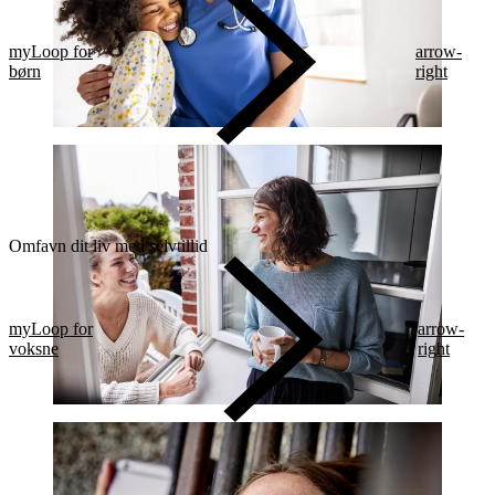
myLoop for
arrow-
børn
right
Omfavn dit liv med selvtillid
myLoop for
arrow-
voksne
right