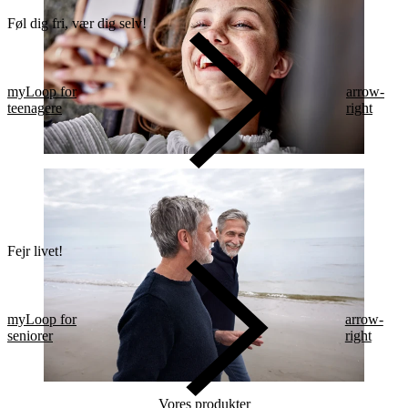
Føl dig fri, vær dig selv!
myLoop for
arrow-
teenagere
right
Fejr livet!
myLoop for
arrow-
seniorer
right
Vores produkter