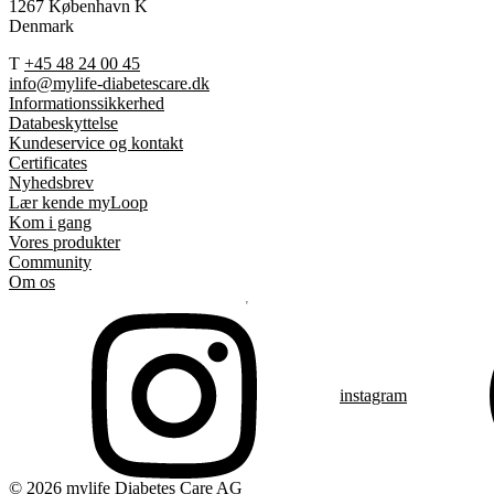
1267 København K
Denmark
T
+45 48 24 00 45
info@mylife-diabetescare.dk
Informationssikkerhed
Databeskyttelse
Kundeservice og kontakt
Certificates
Nyhedsbrev
Lær kende myLoop
Kom i gang
Vores produkter
Community
Om os
instagram
© 2026 mylife Diabetes Care AG