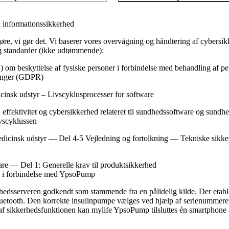
 informationssikkerhed
gøre, vi gør det. Vi baserer vores overvågning og håndtering af cybersik
og standarder (ikke udtømmende):
om beskyttelse af fysiske personer i forbindelse med behandling af pe
ninger (GDPR)
insk udstyr – Livscyklusprocesser for software
effektivitet og cybersikkerhed relateret til sundhedssoftware og sundh
ivscyklussen
icinsk udstyr — Del 4-5 Vejledning og fortolkning — Tekniske sikker
e — Del 1: Generelle krav til produktsikkerhed
ed i forbindelse med YpsoPump
edsserveren godkendt som stammende fra en pålidelig kilde. Der etabl
tooth. Den korrekte insulinpumpe vælges ved hjælp af serienummeret
af sikkerhedsfunktionen kan mylife YpsoPump tilsluttes én smartphone