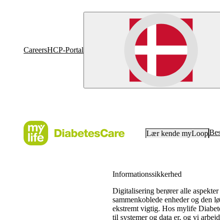
Careers
HCP-Portal
Bes
Lær kende myLoop
Informationssikkerhed
Digitalisering berører alle aspekte
sammenkoblede enheder og den løbe
ekstremt vigtig. Hos mylife Diabetes
til systemer og data er, og vi arbej