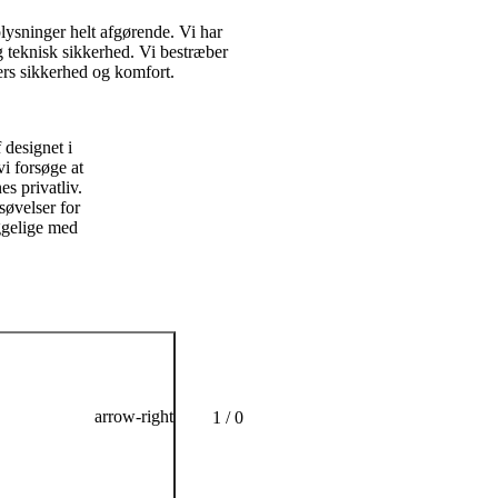
lysninger helt afgørende. Vi har
og teknisk sikkerhed. Vi bestræber
ers sikkerhed og komfort.
Vi går
 designet i
I udvik
vi forsøge at
risikos
es privatliv.
og går 
søvelser for
yggelige med
arrow-right
1 / 0