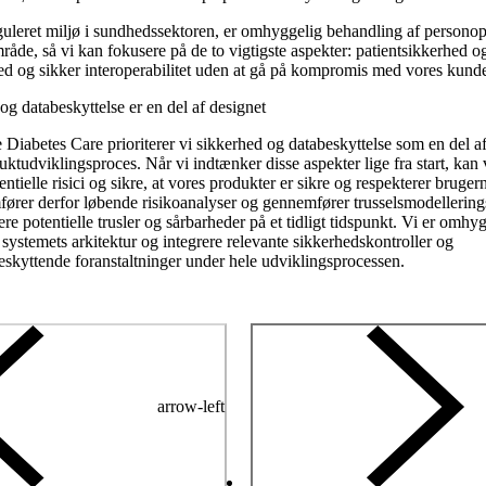
eguleret miljø i sundhedssektoren, er omhyggelig behandling af personop
mråde, så vi kan fokusere på de to vigtigste aspekter: patientsikkerhed 
hed og sikker interoperabilitet uden at gå på kompromis med vores kund
og databeskyttelse er en del af designet
 Diabetes Care prioriterer vi sikkerhed og databeskyttelse som en del af
ktudviklingsproces. Når vi indtænker disse aspekter lige fra start, kan 
ntielle risici og sikre, at vores produkter er sikre og respekterer brugern
ører derfor løbende risikoanalyser og gennemfører trusselsmodellering
cere potentielle trusler og sårbarheder på et tidligt tidspunkt. Vi er omh
 systemets arkitektur og integrere relevante sikkerhedskontroller og
beskyttende foranstaltninger under hele udviklingsprocessen.
arrow-left