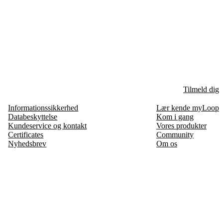
Tilmeld dig
Informationssikkerhed
Lær kende myLoop
Databeskyttelse
Kom i gang
Kundeservice og kontakt
Vores produkter
Certificates
Community
Nyhedsbrev
Om os