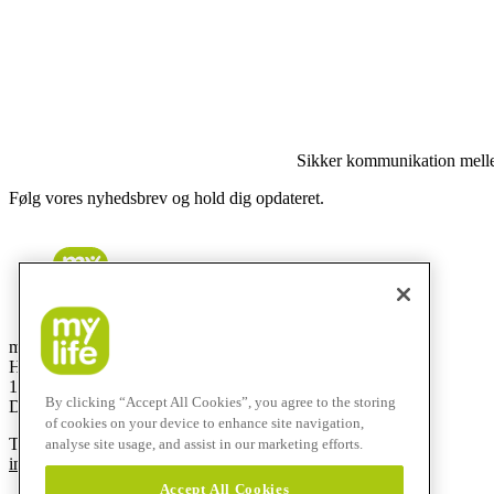
Sikker kommunikation mell
Følg vores nyhedsbrev og hold dig opdateret.
mylife Diabetes Care ApS
Hammerensgade 1, 2 sal
1267 København K
By clicking “Accept All Cookies”, you agree to the storing
Denmark
of cookies on your device to enhance site navigation,
T
+45 48 24 00 45
analyse site usage, and assist in our marketing efforts.
info@mylife-diabetescare.dk
Accept All Cookies