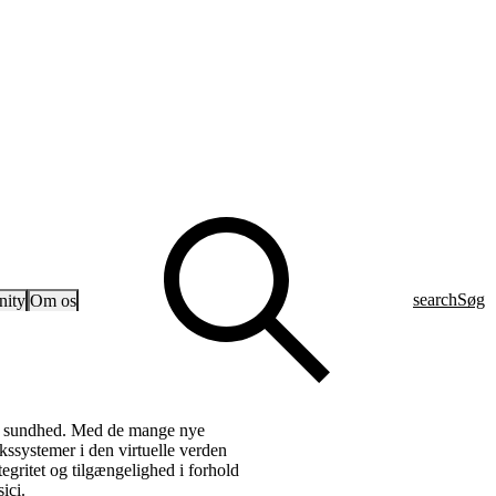
search
Søg
ity
Om os
n for sundhed. Med de mange nye
ssystemer i den virtuelle verden
tegritet og tilgængelighed i forhold
ici.