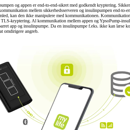
umpen og appen er end-to-end-sikret med godkendt kryptering. Sikkerh
l kommunikation mellem sikkerhedsserveren og insulinpumpen end-to-en
mled, kan den ikke manipulere med kommunikationen. Kommunikation
og TLS-kryptering. Al kommunikation mellem appen og YpsoPump-insul
n parret app og insulinpumpe. Da en insulinpumpe f.eks. ikke kan læse 
at omdirigere angreb.