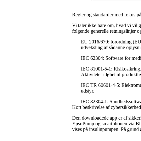
Regler og standarder med fokus på
Vi taler ikke bare om, hvad vi vil 
følgende generelle retningslinjer 
EU 2016/679: forordning (EU) 
udveksling af sådanne oplys
IEC 62304: Software for medic
IEC 81001-5-1: Risikosikring, 
Aktiviteter i løbet af produktl
IEC TR 60601-4-5: Elektromed
udstyr.
IEC 82304-1: Sundhedssoftwar
Kort beskrivelse af cybersikkerh
Den downloadede app er af sikkerh
YpsoPump og smartphonen via Blue
vises på insulinpumpen. På grund 