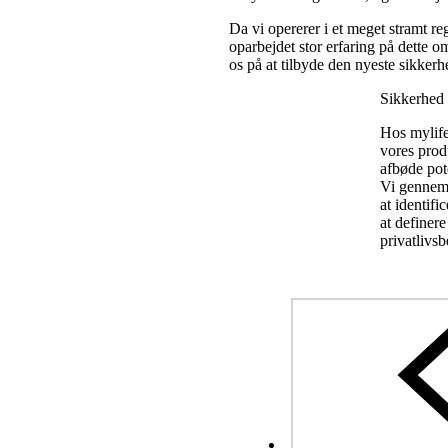
Da vi opererer i et meget stramt r
oparbejdet stor erfaring på dette o
os på at tilbyde den nyeste sikker
Sikkerhed 
Hos mylife
vores produ
afbøde pote
Vi gennemf
at identifi
at definere
privatlivs