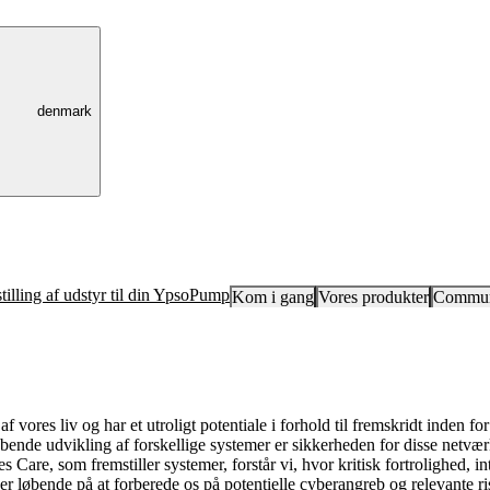
denmark
tilling af udstyr til din YpsoPump
Kom i gang
Vores produkter
Commun
r af vores liv og har et utroligt potentiale i forhold til fremskridt inde
nde udvikling af forskellige systemer er sikkerheden for disse netværk
 Care, som fremstiller systemer, forstår vi, hvor kritisk fortrolighed, in
der løbende på at forberede os på potentielle cyberangreb og relevante ris