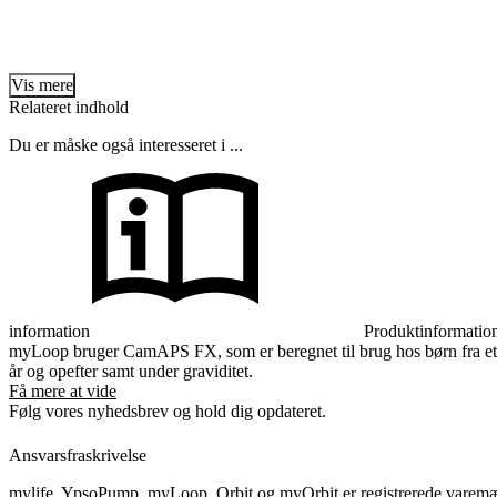
Vis mere
Relateret indhold
Du er måske også interesseret i ...
information
Produktinformatio
myLoop bruger CamAPS FX, som er beregnet til brug hos børn fra et
år og opefter samt under graviditet.
Få mere at vide
Følg vores nyhedsbrev og hold dig opdateret.
Ansvarsfraskrivelse
mylife, YpsoPump, myLoop, Orbit og myOrbit er registrerede varemær