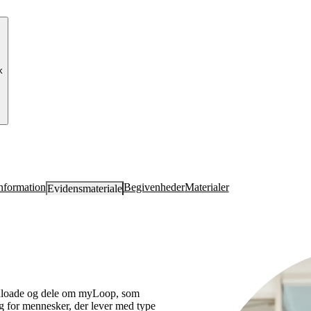
k
nformation
Begivenheder
Materialer
Evidens­materiale
wnloade og dele om myLoop, som
ng for mennesker, der lever med type