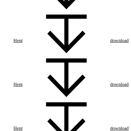
Hent
download
Hent
download
Hent
download