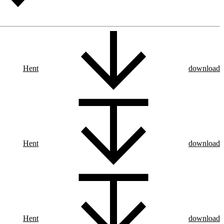
Hent
download
Hent
download
Hent
download