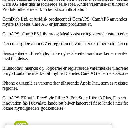
Care AG eller dets associerede selskaber. Andre varemærker tilhører d
Produktbillederne er kun tænkt som illustration.
CamDiab Ltd. er juridisk producent af CamAPS. CamAPS anvende
mylife Diabetes Care AG er juridisk producent af.
CamAPS, CamAPS Liberty og MealAssist er registrerede varemærker
Dexcom og Dexcom G7 er registrerede varemærker tilhørende Dexcom,
Sensorenheden FreeStyle, Libre og relaterede brandmærker er mærker
med tilladelse.
Bluetooth® mærket og -logoerne er registrerede varemærker tilhørend
brug af sådanne mærker af mylife Diabetes Care AG eller dets associe
iPhone og Apple er varemærker tilhørende Apple Inc., som er registr
regioner.
CamAPS FX with FreeStyle Libre 3, FreeStyle Libre 3 Plus, Dexc
innovation fås i udvalgte lande og bliver lanceret i flere lande i nær 
lokale myndigheders godkendelse.