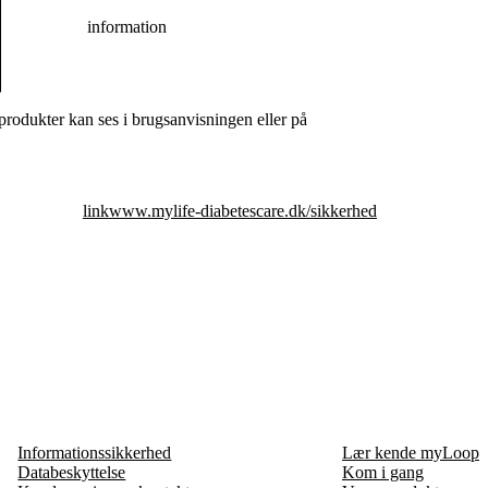
information
odukter kan ses i brugsanvisningen eller på
link
www.mylife-diabetescare.dk/sikkerhed
Informationssikkerhed
Lær kende myLoop
Databeskyttelse
Kom i gang