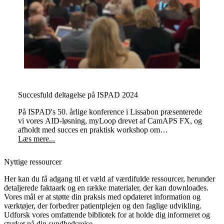
Succesfuld deltagelse på ISPAD 2024
På ISPAD's 50. årlige konference i Lissabon præsenterede
vi vores AID-løsning, myLoop drevet af CamAPS FX, og
afholdt med succes en praktisk workshop om
"Automatiseret insulintilførsel med CamAPS FX til
Læs mere...
håndtering af type 1-diabetes med praktisk indsigt".
Nyttige ressourcer
Her kan du få adgang til et væld af værdifulde ressourcer, herunder
detaljerede faktaark og en række materialer, der kan downloades.
Vores mål er at støtte din praksis med opdateret information og
værktøjer, der forbedrer patientplejen og den faglige udvikling.
Udforsk vores omfattende bibliotek for at holde dig informeret og
styrket på din sundhedsrejse.