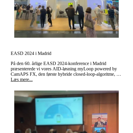
EASD 2024 i Madrid
På den 60. årlige EASD 2024-konference i Madrid
præsenterede vi vores AID-løsning myLoop powered by
CamAPS FX, den første hybride closed-loop-algoritme, der
er designet og godkendt til brug i forbindelse med
Læs mere...
planlægning eller under graviditet.