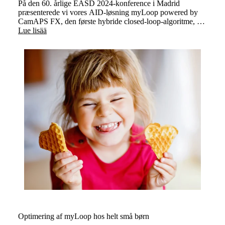
På den 60. årlige EASD 2024-konference i Madrid
præsenterede vi vores AID-løsning myLoop powered by
CamAPS FX, den første hybride closed-loop-algoritme, der
er designet og godkendt til brug i forbindelse med
Lue lisää
planlægning eller under graviditet.
Optimering af myLoop hos helt små børn