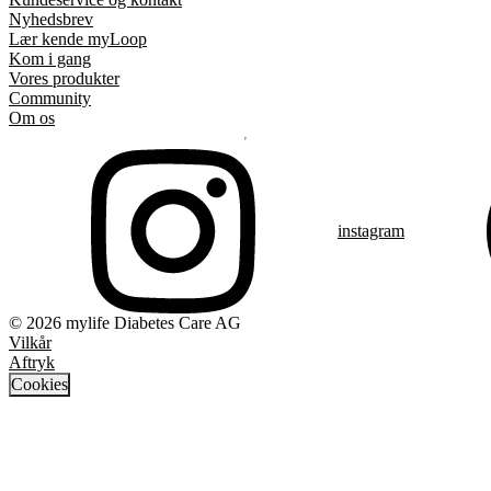
Nyhedsbrev
Lær kende myLoop
Kom i gang
Vores produkter
Community
Om os
instagram
© 2026 mylife Diabetes Care AG
Vilkår
Aftryk
Cookies