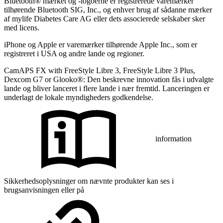
Bluetooth® mærket og -logoerne er registrerede varemærker
tilhørende Bluetooth SIG, Inc., og enhver brug af sådanne mærker
af mylife Diabetes Care AG eller dets associerede selskaber sker
med licens.
iPhone og Apple er varemærker tilhørende Apple Inc., som er
registreret i USA og andre lande og regioner.
CamAPS FX with FreeStyle Libre 3, FreeStyle Libre 3 Plus,
Dexcom G7 or Glooko®: Den beskrevne innovation fås i udvalgte
lande og bliver lanceret i flere lande i nær fremtid. Lanceringen er
underlagt de lokale myndigheders godkendelse.
information
Sikkerhedsoplysninger om nævnte produkter kan ses i
brugsanvisningen eller på