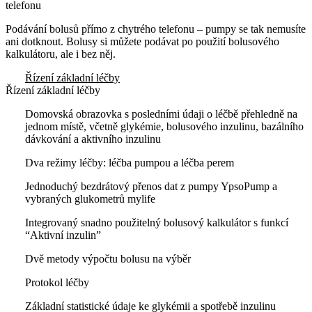
telefonu
Podávání bolusů přímo z chytrého telefonu – pumpy se tak nemusíte
ani dotknout. Bolusy si můžete podávat po použití bolusového
kalkulátoru, ale i bez něj.
Řízení základní léčby
Řízení základní léčby
Domovská obrazovka s posledními údaji o léčbě přehledně na
jednom místě, včetně glykémie, bolusového inzulinu, bazálního
dávkování a aktivního inzulinu
Dva režimy léčby: léčba pumpou a léčba perem
Jednoduchý bezdrátový přenos dat z pumpy YpsoPump a
vybraných glukometrů mylife
Integrovaný snadno použitelný bolusový kalkulátor s funkcí
“Aktivní inzulin”
Dvě metody výpočtu bolusu na výběr
Protokol léčby
Základní statistické údaje ke glykémii a spotřebě inzulinu