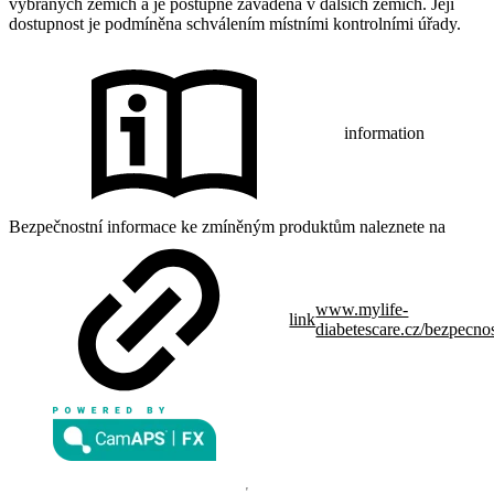
vybraných zemích a je postupně zaváděna v dalších zemích. Její
dostupnost je podmíněna schválením místními kontrolními úřady.
information
Bezpečnostní informace ke zmíněným produktům naleznete na
www.mylife-
link
diabetescare.cz/bezpecno