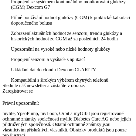
Propojení se systémem kontinuálního monitorování glukózy
(CGM) Dexcom G7
Přímé používání hodnot glukózy (CGM) k praktické kalkulaci
doporučeného bolusu
Zobrazení aktuálních hodnot ze senzoru, trendu glukózy a
historických hodnot ze CGM až za posledních 24 hodin
Upozornění na vysoké nebo nízké hodnoty glukózy
Propojení senzoru a vysílače s aplikací
Ukládání dat do cloudu Dexcom CLARITY
Kompatibilní s širokým výběrem chytrých telefonů
Sledujte náš newsletter a zůstaňte v obraze.
Zaregistrovat se
Právní upozornění:
mylife, YpsoPump, myLoop, Orbit a myOrbit jsou registrované
ochranné známky společnosti mylife Diabetes Care AG nebo jejích
přidružených společností. Ostatní ochranné známky jsou
vlastnictvím příslušných vlastníků. Obrázky produktů jsou pouze
pro ilustraci.