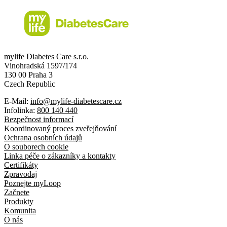
mylife Diabetes Care s.r.o.
Vinohradská 1597/174
130 00 Praha 3
Czech Republic
E-Mail:
info@mylife-diabetescare.cz
Infolinka:
800 140 440
Bezpečnost informací
Koordinovaný proces zveřejňování
Ochrana osobních údajů
O souborech cookie
Linka péče o zákazníky a kontakty
Certifikáty
Zpravodaj
Poznejte myLoop
Začnete
Produkty
Komunita
O nás