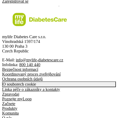
Zaregistrovat se
mylife Diabetes Care s.r.o.
Vinohradská 1597/174
130 00 Praha 3
Czech Republic
E-Mail:
info@mylife-diabetescare.cz
Infolinka:
800 140 440
Bezpečnost informací
Koordinovaný proces zveřejňování
Ochrana osobních údajů
O souborech cookie
Linka péče o zákazníky a kontakty
Zpravodaj
Poznejte myLoop
Začnete
Produkty
Komunita
O nás