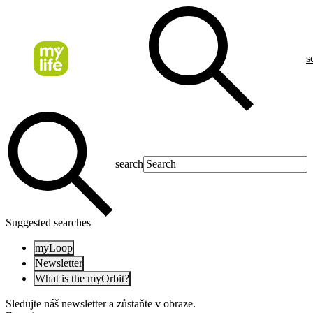
s
search
Suggested searches
myLoop
Newsletter
What is the myOrbit?
Sledujte náš newsletter a zůstaňte v obraze.