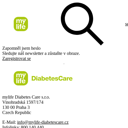
s
Zapomněl jsem heslo
Sledujte náš newsletter a zůstaňte v obraze.
Zaregistrovat se
mylife Diabetes Care s.r.o.
Vinohradská 1597/174
130 00 Praha 3
Czech Republic
E-Mail:
info@mylife-diabetescare.cz
Infolinka:
800 140 440