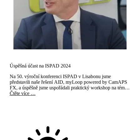
Úspěšná účast na ISPAD 2024
Na 50. výroční konferenci ISPAD v Lisabonu jsme
představili naše řešení AID, myLoop powered by CamAPS
FX, a úspěšně jsme uspořádali praktický workshop na téma
"Automatizované podávání inzulinu pomocí CamAPS FX k
Čtěte více …
léčbě diabetu 1. typu s praktickými poznatky".