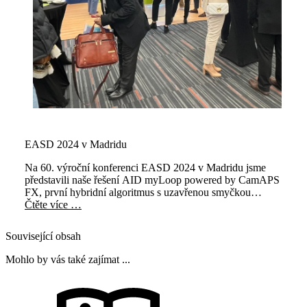
EASD 2024 v Madridu
Na 60. výroční konferenci EASD 2024 v Madridu jsme
představili naše řešení AID myLoop powered by CamAPS
FX, první hybridní algoritmus s uzavřenou smyčkou
navržený a licencovaný pro použití při plánování nebo
Čtěte více …
během těhotenství.
Související obsah
Mohlo by vás také zajímat ...