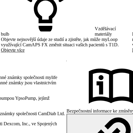
Vzdělávací
bulb
materiály
Objevte nejnovější údaje ze studií a zjistěte, jak může myLoop
využívající CamAPS FX změnit situaci vašich pacientů s T1D.
Objevte více
nné známky společnosti mylife
anné známky jsou vlastnictvím
pumpou YpsoPump, jejímž
Bezpečnostní informace ke zmíněn
 známky společnosti CamDiab Ltd.
i Dexcom, Inc., ve Spojených