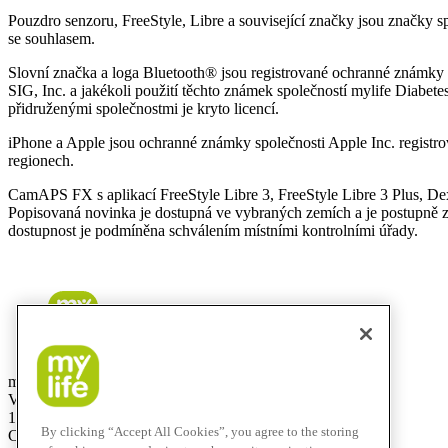
Pouzdro senzoru, FreeStyle, Libre a související značky jsou značky s
se souhlasem.
Slovní značka a loga Bluetooth® jsou registrované ochranné známky v
SIG, Inc. a jakékoli použití těchto známek společností mylife Diabet
přidruženými společnostmi je kryto licencí.
iPhone a Apple jsou ochranné známky společnosti Apple Inc. registr
regionech.
CamAPS FX s aplikací FreeStyle Libre 3, FreeStyle Libre 3 Plus,
Popisovaná novinka je dostupná ve vybraných zemích a je postupně z
dostupnost je podmíněna schválením místními kontrolními úřady.
mylife Diabetes Care s.r.o.
Vinohradská 1597/174
130 00 Praha 3
By clicking “Accept All Cookies”, you agree to the storing
Czech Republic