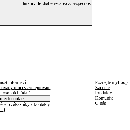
link
mylife-diabetescare.cz/bezpecnost
nost informací
Poznejte myLoop
novaný proces zveřejňování
Začnete
a osobních údajů
Produkty
Komunita
orech cookie
O nás
éče o zákazníky a kontakty
daj