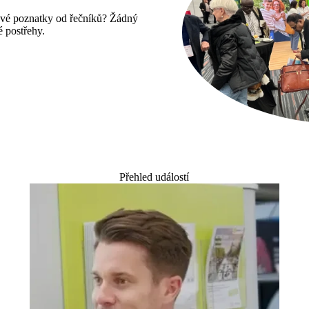
čové poznatky od řečníků? Žádný
é postřehy.
Přehled událostí