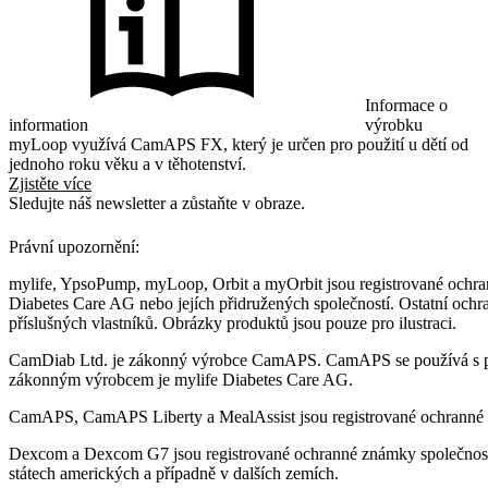
Informace o
information
výrobku
myLoop využívá CamAPS FX, který je určen pro použití u dětí od
jednoho roku věku a v těhotenství.
Zjistěte více
Sledujte náš newsletter a zůstaňte v obraze.
Právní upozornění:
mylife, YpsoPump, myLoop, Orbit a myOrbit jsou registrované ochra
Diabetes Care AG nebo jejích přidružených společností. Ostatní ochr
příslušných vlastníků. Obrázky produktů jsou pouze pro ilustraci.
CamDiab Ltd. je zákonný výrobce CamAPS. CamAPS se používá s 
zákonným výrobcem je mylife Diabetes Care AG.
CamAPS, CamAPS Liberty a MealAssist jsou registrované ochranné
Dexcom a Dexcom G7 jsou registrované ochranné známky společnost
státech amerických a případně v dalších zemích.