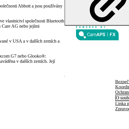
polečnosti Abbott a jsou používány
e vlastnictví společnosti Bluetooth
es Care AG nebo jejími
ované v USA a v dalších zemích a
 Dexcom G7 nebo Glooko®:
aváděna v dalších zemích. Její
Bezpeč
Koordi
Ochran
O soub
Linka p
Zpravo