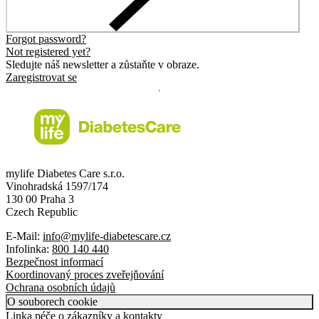
Forgot password?
Not registered yet?
Sledujte náš newsletter a zůstaňte v obraze.
Zaregistrovat se
mylife Diabetes Care s.r.o.
Vinohradská 1597/174
130 00 Praha 3
Czech Republic
E-Mail:
info@mylife-diabetescare.cz
Infolinka:
800 140 440
Bezpečnost informací
Koordinovaný proces zveřejňování
Ochrana osobních údajů
O souborech cookie
Linka péče o zákazníky a kontakty