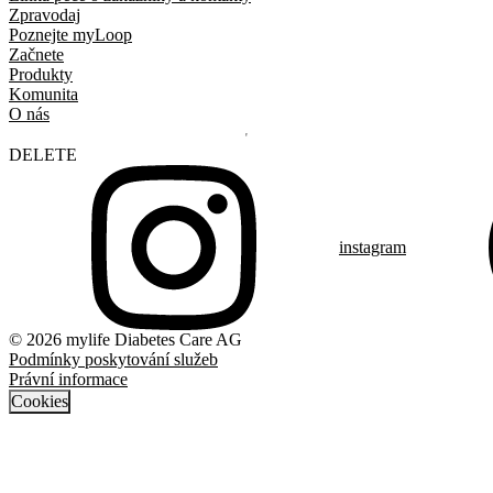
Zpravodaj
Poznejte myLoop
Začnete
Produkty
Komunita
O nás
DELETE
instagram
© 2026 mylife Diabetes Care AG
Podmínky poskytování služeb
Právní informace
Cookies