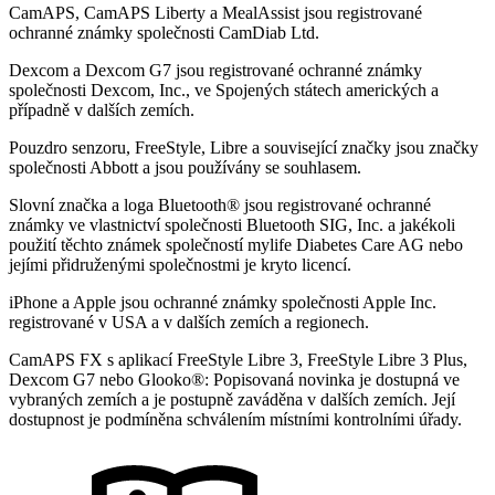
CamAPS, CamAPS Liberty a MealAssist jsou registrované
ochranné známky společnosti CamDiab Ltd.
Dexcom a Dexcom G7 jsou registrované ochranné známky
společnosti Dexcom, Inc., ve Spojených státech amerických a
případně v dalších zemích.
Pouzdro senzoru, FreeStyle, Libre a související značky jsou značky
společnosti Abbott a jsou používány se souhlasem.
Slovní značka a loga Bluetooth® jsou registrované ochranné
známky ve vlastnictví společnosti Bluetooth SIG, Inc. a jakékoli
použití těchto známek společností mylife Diabetes Care AG nebo
jejími přidruženými společnostmi je kryto licencí.
iPhone a Apple jsou ochranné známky společnosti Apple Inc.
registrované v USA a v dalších zemích a regionech.
CamAPS FX s aplikací FreeStyle Libre 3, FreeStyle Libre 3 Plus,
Dexcom G7 nebo Glooko®: Popisovaná novinka je dostupná ve
vybraných zemích a je postupně zaváděna v dalších zemích. Její
dostupnost je podmíněna schválením místními kontrolními úřady.