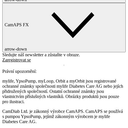
CamAPS FX
arrow-down
Sledujte náš newsletter a zůstaňte v obraze.
Zaregistrovat se
Právní upozornění:
mylife, YpsoPump, myLoop, Orbit a myOrbit jsou registrované
ochranné známky společnosti mylife Diabetes Care AG nebo jejích
přidružených společností. Ostatní ochranné známky jsou
vlastnictvím příslušných vlastníků. Obrázky produktů jsou pouze
pro ilustraci.
CamDiab Ltd. je zákonný výrobce CamAPS. CamAPS se používá
s pumpou YpsoPump, jejímž zákonným výrobcem je mylife
Diabetes Care AG.