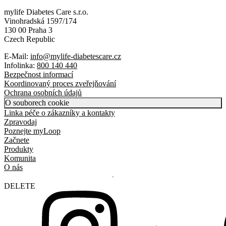
mylife Diabetes Care s.r.o.
Vinohradská 1597/174
130 00 Praha 3
Czech Republic
E-Mail:
info@mylife-diabetescare.cz
Infolinka:
800 140 440
Bezpečnost informací
Koordinovaný proces zveřejňování
Ochrana osobních údajů
O souborech cookie
Linka péče o zákazníky a kontakty
Zpravodaj
Poznejte myLoop
Začnete
Produkty
Komunita
O nás
DELETE