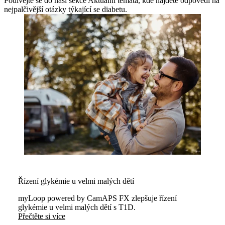
Podívejte se do naší sekce Aktuální témata, kde najdete odpovědi na
nejpalčivější otázky týkající se diabetu.
Řízení glykémie u velmi malých dětí
myLoop powered by CamAPS FX zlepšuje řízení
glykémie u velmi malých dětí s T1D.
Přečtěte si více