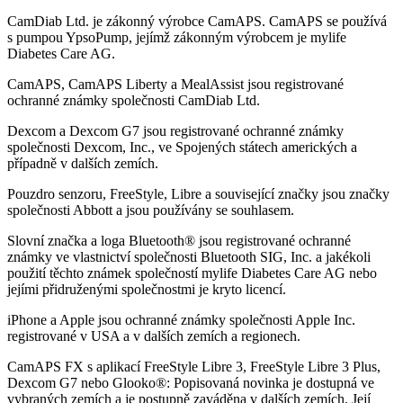
CamDiab Ltd. je zákonný výrobce CamAPS. CamAPS se používá
s pumpou YpsoPump, jejímž zákonným výrobcem je mylife
Diabetes Care AG.
CamAPS, CamAPS Liberty a MealAssist jsou registrované
ochranné známky společnosti CamDiab Ltd.
Dexcom a Dexcom G7 jsou registrované ochranné známky
společnosti Dexcom, Inc., ve Spojených státech amerických a
případně v dalších zemích.
Pouzdro senzoru, FreeStyle, Libre a související značky jsou značky
společnosti Abbott a jsou používány se souhlasem.
Slovní značka a loga Bluetooth® jsou registrované ochranné
známky ve vlastnictví společnosti Bluetooth SIG, Inc. a jakékoli
použití těchto známek společností mylife Diabetes Care AG nebo
jejími přidruženými společnostmi je kryto licencí.
iPhone a Apple jsou ochranné známky společnosti Apple Inc.
registrované v USA a v dalších zemích a regionech.
CamAPS FX s aplikací FreeStyle Libre 3, FreeStyle Libre 3 Plus,
Dexcom G7 nebo Glooko®: Popisovaná novinka je dostupná ve
vybraných zemích a je postupně zaváděna v dalších zemích. Její