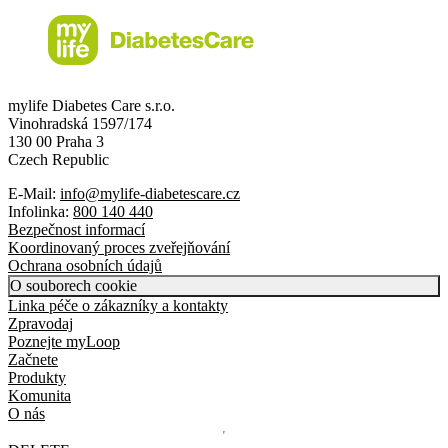
mylife Diabetes Care s.r.o.
Vinohradská 1597/174
130 00 Praha 3
Czech Republic
E-Mail:
info@mylife-diabetescare.cz
Infolinka:
800 140 440
Bezpečnost informací
Koordinovaný proces zveřejňování
Ochrana osobních údajů
O souborech cookie
Linka péče o zákazníky a kontakty
Zpravodaj
Poznejte myLoop
Začnete
Produkty
Komunita
O nás