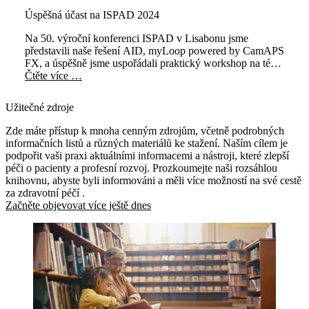
Úspěšná účast na ISPAD 2024
Na 50. výroční konferenci ISPAD v Lisabonu jsme
představili naše řešení AID, myLoop powered by CamAPS
FX, a úspěšně jsme uspořádali praktický workshop na téma
"Automatizované podávání inzulinu pomocí CamAPS FX
Čtěte více …
k léčbě diabetu 1. typu s praktickými poznatky".
Užitečné zdroje
Zde máte přístup k mnoha cenným zdrojům, včetně podrobných
informačních listů a různých materiálů ke stažení. Naším cílem je
podpořit vaši praxi aktuálními informacemi a nástroji, které zlepší
péči o pacienty a profesní rozvoj. Prozkoumejte naši rozsáhlou
knihovnu, abyste byli informováni a měli více možností na své cestě
za zdravotní péčí .
Začněte objevovat více ještě dnes