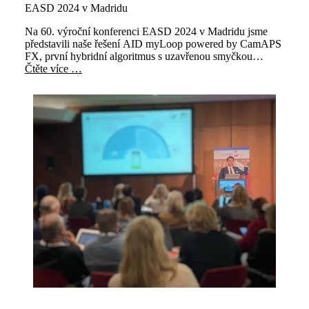
EASD 2024 v Madridu
Na 60. výroční konferenci EASD 2024 v Madridu jsme
představili naše řešení AID myLoop powered by CamAPS
FX, první hybridní algoritmus s uzavřenou smyčkou
navržený a licencovaný pro použití při plánování nebo
Čtěte více …
během těhotenství.