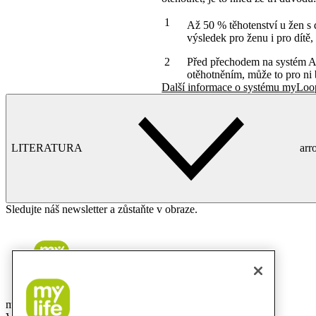
Až 50 % těhotenství u žen s
výsledek pro ženu i pro dítě,
Před přechodem na systém AID
otěhotněním, může to pro ni 
Další informace o systému myLoo
LITERATURA
ar
Sledujte náš newsletter a zůstaňte v obraze.
mylife Diabetes Care s.r.o.