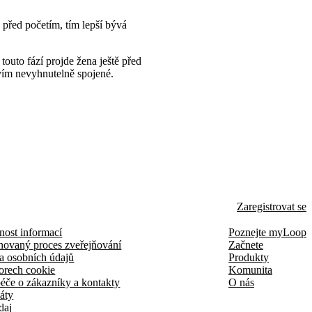
s před početím, tím lepší bývá
outo fází projde žena ještě před
tvím nevyhnutelně spojené.
Zaregistrovat se
nost informací
Poznejte myLoop
novaný proces zveřejňování
Začnete
a osobních údajů
Produkty
orech cookie
Komunita
éče o zákazníky a kontakty
O nás
káty
daj