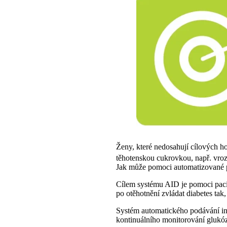
Ženy, které nedosahují cílových h
těhotenskou cukrovkou, např. vr
Jak může pomoci automatizované 
Cílem systému AID je pomoci pacien
po otěhotnění zvládat diabetes tak
Systém automatického podávání in
kontinuálního monitorování glu