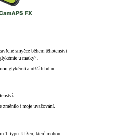
uzavřené smyčce během těhotenství
6
 glykémie u matky
.
nou glykémii a nižší hladinu
enství.
e změnilo i moje uvažování.
em 1. typu. U žen, které mohou