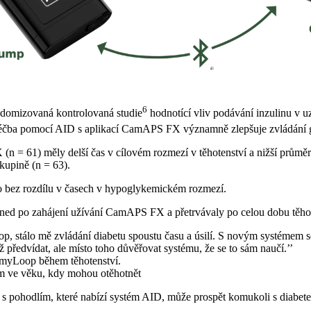
6
ndomizovaná kontrolovaná studie
hodnotící vliv podávání inzulinu v 
e léčba pomocí AID s aplikací CamAPS FX významně zlepšuje zvládání
 = 61) měly delší čas v cílovém rozmezí v těhotenství a nižší průměr
kupině (n = 63).
o bez rozdílu v časech v hypoglykemickém rozmezí.
ed po zahájení užívání CamAPS FX a přetrvávaly po celou dobu těhot
p, stálo mě zvládání diabetu spoustu času a úsilí. S novým systémem s
předvídat, ale místo toho důvěřovat systému, že se to sám naučí.’’
a myLoop během těhotenství.
 ve věku, kdy mohou otěhotnět
 s pohodlím, které nabízí systém AID, může prospět komukoli s diabet
: