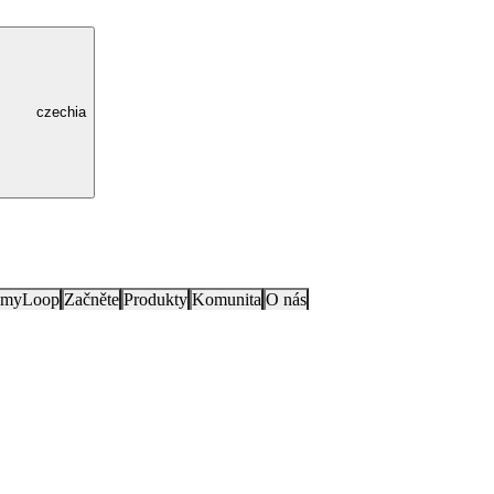
czechia
e myLoop
Začněte
Produkty
Komunita
O nás