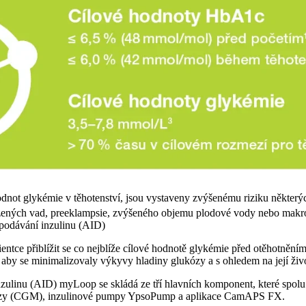
odnot glykémie v těhotenství, jsou vystaveny zvýšenému riziku některý
ozených vad, preeklampsie, zvýšeného objemu plodové vody nebo makr
podávání inzulinu (AID)
tce přiblížit se co nejblíže cílové hodnotě glykémie před otěhotněním
, aby se minimalizovaly výkyvy hladiny glukózy a s ohledem na její život
zulinu (AID) myLoop se skládá ze tří hlavních komponent, které spol
kózy (CGM), inzulinové pumpy YpsoPump a aplikace CamAPS FX.