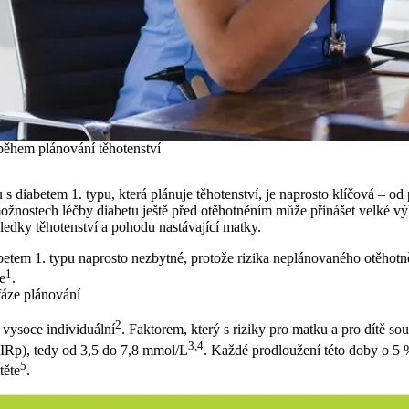
během plánování těhotenství
diabetem 1. typu, která plánuje těhotenství, je naprosto klíčová – od
ožnostech léčby diabetu ještě před otěhotněním může přinášet velké vý
ledky těhotenství a pohodu nastávající matky.
betem 1. typu naprosto nezbytné, protože rizika neplánovaného otěhotně
1
e
.
fáze plánování
2
 vysoce individuální
. Faktorem, který s riziky pro matku a pro dítě sou
3,4
TIRp), tedy od 3,5 do 7,8 mmol/L
. Každé prodloužení této doby o 5 
5
těte
.