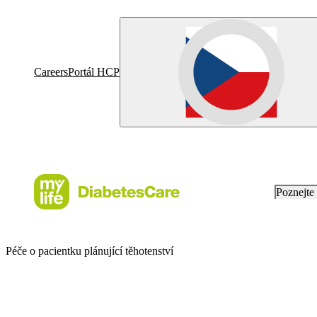
Careers
Portál HCP
Poznejt
Péče o pacientku plánující těhotenství