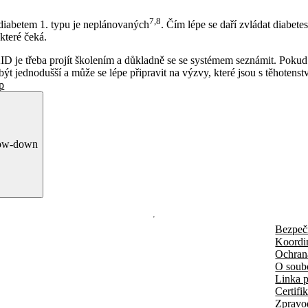
7,8
 diabetem 1. typu je neplánovaných
. Čím lépe se daří zvládat diabete
 které čeká.
 je třeba projít školením a důkladně se se systémem seznámit. Pokud t
být jednodušší a může se lépe připravit na výzvy, které jsou s těhotens
p
row-down
Bezpeč
Koordi
Ochran
O soub
Linka p
Certifi
Zpravo