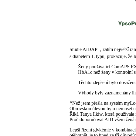
Studie AiDAPT, zatím největší ra
s diabetem 1. typu, prokazuje, ž
Ženy používající CamAPS FX (n
HbA1c než ženy v kontrolní s
Těchto zlepšení bylo dosažen
Výhody byly zaznamenány ihn
‘‘Než jsem přešla na systém myLoo
Obrovskou úlevou bylo nemuset už 
Říká Tanya Ilkiw, která používal
Proč doporučovat AID všem ženám
Lepší řízení glykémie v kombinaci
otěhotnět, je to hned ze tří důvodů