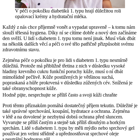
V péči o pokožku diabetiků 1. typu hrají důležitou roli
opalovací krémy a hydratační mléka.
Každý z nás chce příjemně vonět a vypadat upraveně – k tomu nám
slouží tělesná hygiena. Díky ní se cítíme dobře a nový den začínáme
den svěží. U lidí s diabetem 1. typu tomu není jinak. Musí však dbát
na několik dalších věcí a péči o své tělo patřičně přizpůsobit svému
zdravotnímu stavu.
Zejména péče o pokožku je pro lidi s diabetem 1. typu nesmírně
důležitá. Protože má přibližně třetina z nich v důsledku vysoké
hladiny krevního cukru funkční poruchy kůže, musí o ní dbát
mimořádně pečlivě. Kůže postižených je většinou suchá,
popraskaná a hůře prokrvená v důsledku zúžených cév. Snížená je
také obranyschopnost kůže.
Hodně pijte, nesprchujte se příliš často a svoji kůži chraňte
Proti těmto příznakům pomáhá dostatečný příjem tekutin. Důležité je
také správné sprchování, koupání, hydratace a ochrana. Zejména
v létě a na dovolené je nezbytná dobrá ochrana před sluncem.
Vyvarujte se příliš častým a stejně tak příliš dlouhým a horkým
sprchám. Lidé s diabetem 1. typu by měli mýdlo nebo sprchový gel
používat jen velmi střídmě a upřednostňovat sprchové oleje
s neutrální hodnotou pH.