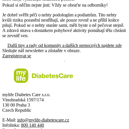
Pokud si něčím nejste jisti: Vždy se obraťte na odborníky!
Je dobré svěřit péči o nehty podologům a podiatrům. Tito nehty
kvůli riziku poranění nestříhají, ale pouze rovně a ne příliš krátce
pilují. Pokud se o nehty staráte sami, měli byste o ně pečovat stejně.
A zdravá strava s dostatkem pohybové aktivity pomáhají tělu chránit
se zevnitř ven.
Další tipy a rady od komunity a dalších nemocných najdete zde
Sledujte náš newsletter a zůstaňte v obraze.
Zaregistrovat se
mylife Diabetes Care s.r.o.
Vinohradská 1597/174
130 00 Praha 3
Czech Republic
E-Mail:
info@mylife-diabetescare.cz
Infolinka:
800 140 440