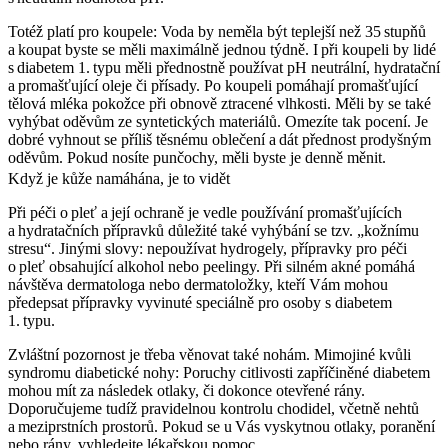
Totéž platí pro koupele: Voda by neměla být teplejší než 35 stupňů
a koupat byste se měli maximálně jednou týdně. I při koupeli by lidé
s diabetem 1. typu měli přednostně používat pH neutrální, hydratační
a promašťující oleje či přísady. Po koupeli pomáhají promašťující
tělová mléka pokožce při obnově ztracené vlhkosti. Měli by se také
vyhýbat oděvům ze syntetických materiálů. Omezíte tak pocení. Je
dobré vyhnout se příliš těsnému oblečení a dát přednost prodyšným
oděvům. Pokud nosíte punčochy, měli byste je denně měnit.
Když je kůže namáhána, je to vidět
Při péči o pleť a její ochraně je vedle používání promašťujících
a hydratačních přípravků důležité také vyhýbání se tzv. „kožnímu
stresu“. Jinými slovy: nepoužívat hydrogely, přípravky pro péči
o pleť obsahující alkohol nebo peelingy. Při silném akné pomáhá
návštěva dermatologa nebo dermatoložky, kteří Vám mohou
předepsat přípravky vyvinuté speciálně pro osoby s diabetem
1. typu.
Zvláštní pozornost je třeba věnovat také nohám. Mimojiné kvůli
syndromu diabetické nohy: Poruchy citlivosti zapříčiněné diabetem
mohou mít za následek otlaky, či dokonce otevřené rány.
Doporučujeme tudíž pravidelnou kontrolu chodidel, včetně nehtů
a meziprstních prostorů. Pokud se u Vás vyskytnou otlaky, poranění
nebo rány, vyhledejte lékařskou pomoc.