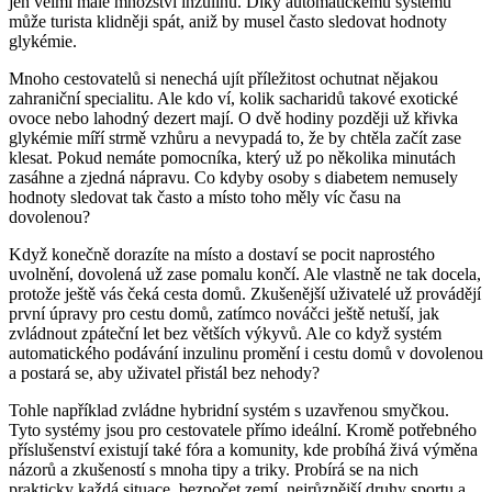
jen velmi malé množství inzulinu. Díky automatickému systému
může turista klidněji spát, aniž by musel často sledovat hodnoty
glykémie.
Mnoho cestovatelů si nenechá ujít příležitost ochutnat nějakou
zahraniční specialitu. Ale kdo ví, kolik sacharidů takové exotické
ovoce nebo lahodný dezert mají. O dvě hodiny později už křivka
glykémie míří strmě vzhůru a nevypadá to, že by chtěla začít zase
klesat. Pokud nemáte pomocníka, který už po několika minutách
zasáhne a zjedná nápravu. Co kdyby osoby s diabetem nemusely
hodnoty sledovat tak často a místo toho měly víc času na
dovolenou?
Když konečně dorazíte na místo a dostaví se pocit naprostého
uvolnění, dovolená už zase pomalu končí. Ale vlastně ne tak docela,
protože ještě vás čeká cesta domů. Zkušenější uživatelé už provádějí
první úpravy pro cestu domů, zatímco nováčci ještě netuší, jak
zvládnout zpáteční let bez větších výkyvů. Ale co když systém
automatického podávání inzulinu promění i cestu domů v dovolenou
a postará se, aby uživatel přistál bez nehody?
Tohle například zvládne hybridní systém s uzavřenou smyčkou.
Tyto systémy jsou pro cestovatele přímo ideální. Kromě potřebného
příslušenství existují také fóra a komunity, kde probíhá živá výměna
názorů a zkušeností s mnoha tipy a triky. Probírá se na nich
prakticky každá situace, bezpočet zemí, nejrůznější druhy sportu a