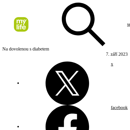
s
Na dovolenou s diabetem
7. září 2023
x
facebook