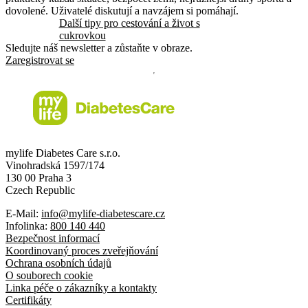
dovolené. Uživatelé diskutují a navzájem si pomáhají.
Další tipy pro cestování a život s
cukrovkou
Sledujte náš newsletter a zůstaňte v obraze.
Zaregistrovat se
mylife Diabetes Care s.r.o.
Vinohradská 1597/174
130 00 Praha 3
Czech Republic
E-Mail:
info@mylife-diabetescare.cz
Infolinka:
800 140 440
Bezpečnost informací
Koordinovaný proces zveřejňování
Ochrana osobních údajů
O souborech cookie
Linka péče o zákazníky a kontakty
Certifikáty