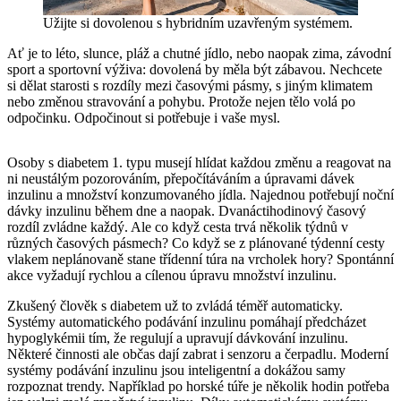
Užijte si dovolenou s hybridním uzavřeným systémem.
Ať je to léto, slunce, pláž a chutné jídlo, nebo naopak zima, závodní
sport a sportovní výživa: dovolená by měla být zábavou. Nechcete
si dělat starosti s rozdíly mezi časovými pásmy, s jiným klimatem
nebo změnou stravování a pohybu. Protože nejen tělo volá po
odpočinku. Odpočinout si potřebuje i vaše mysl.
Osoby s diabetem 1. typu musejí hlídat každou změnu a reagovat na
ni neustálým pozorováním, přepočítáváním a úpravami dávek
inzulinu a množství konzumovaného jídla. Najednou potřebují noční
dávky inzulinu během dne a naopak. Dvanáctihodinový časový
rozdíl zvládne každý. Ale co když cesta trvá několik týdnů v
různých časových pásmech? Co když se z plánované týdenní cesty
vlakem neplánovaně stane třídenní túra na vrcholek hory? Spontánní
akce vyžadují rychlou a cílenou úpravu množství inzulinu.
Zkušený člověk s diabetem už to zvládá téměř automaticky.
Systémy automatického podávání inzulinu pomáhají předcházet
hypoglykémii tím, že regulují a upravují dávkování inzulinu.
Některé činnosti ale občas dají zabrat i senzoru a čerpadlu. Moderní
systémy podávání inzulinu jsou inteligentní a dokážou samy
rozpoznat trendy. Například po horské túře je několik hodin potřeba