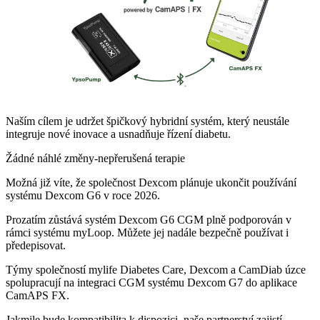
Naším cílem je udržet špičkový hybridní systém, který neustále
integruje nové inovace a usnadňuje řízení diabetu.
Žádné náhlé změny-nepřerušená terapie
Možná již víte, že společnost Dexcom plánuje ukončit používání
systému Dexcom G6 v roce 2026.
Prozatím zůstává systém Dexcom G6 CGM plně podporován v
rámci systému myLoop. Můžete jej nadále bezpečně používat i
předepisovat.
Týmy společností mylife Diabetes Care, Dexcom a CamDiab úzce
spolupracují na integraci CGM systému Dexcom G7 do aplikace
CamAPS FX.
Jakmile bude kompatibilita k dispozici, naše partnerství zajistí