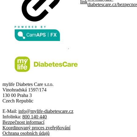
link
diabetescare.cz/bezpecno
mylife Diabetes Care s.r.o.
Vinohradská 1597/174
130 00 Praha 3
Czech Republic
E-Mail:
info@mylife-diabetescare.cz
Infolinka:
800 140 440
Bezpečnost informací
Koordinovaný proces zveřejňování
Ochrana osobních údajů