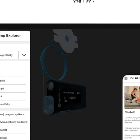
Steg 1 av 7
Gå till
https://www.diasend.com
oc
startsida öppnas. Klicka på
"Anslu
Viktigt: Med följande inställning 
mylife Cloud tillgängliga i ditt dia
diabetesteam tillgång till dina beh
anvisningarna i diasends meny
"D