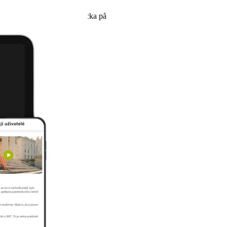
s://mylife-software.net. Klicka på
tt mylife Cloud-konto.