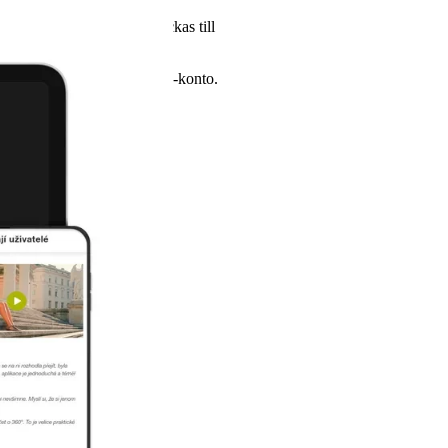
judandemeddelande som skickas till
life Cloud-konto.
 ditt personliga mylife Cloud-konto.