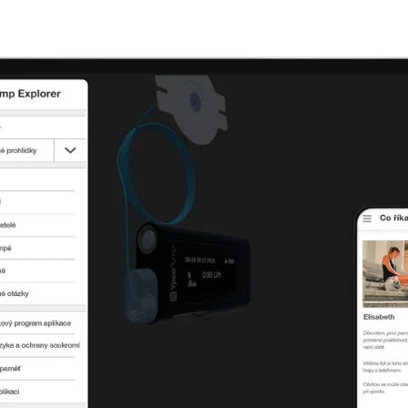
Det här är ett exempel på det erb
patienten från diabetesteamets my
Klicka på länken och logga in till