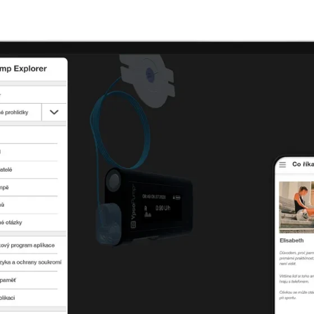
Det här är ett exempel på det erb
patienten från diabetesteamets my
Klicka på länken och logga in till