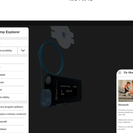
Öppna din webbläsare. Gå till http
"Registrera" för att börja skapa di