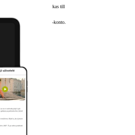
judandemeddelande som skickas till
life Cloud-konto.
 ditt personliga mylife Cloud-konto.