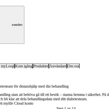
sweden
k myLoop
Kom igång
Produkter
Användare
Om oss
betesteam för distanshjälp med din behandling
ndling utan att behöva gå till ett besök – stanna hemma i säkerhet. På den
och bli klar att dela behandlingsdata med ditt diabetesteam.
 ett mylife Cloud konto
Steg 1 av 14