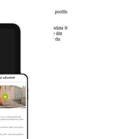
h logga in till diasend. Din profils
t app".
kan du göra dina behandlingsdata från
send-patientkonto. För att ge ditt
andlingsdata i diasend, följer du
ela data".