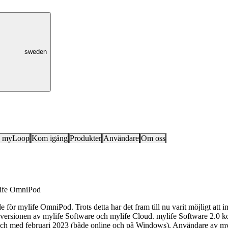
sweden
k myLoop
Kom igång
Produkter
Användare
Om oss
ylife OmniPod
 för mylife OmniPod. Trots detta har det fram till nu varit möjligt att 
ersionen av mylife Software och mylife Cloud. mylife Software 2.0 ko
ån och med februari 2023 (både online och på Windows). Användare av