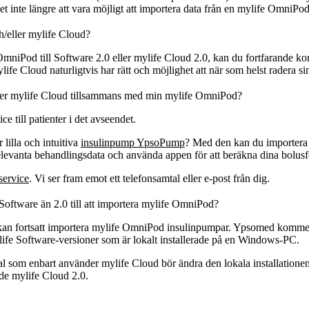
 inte längre att vara möjligt att importera data från en mylife OmniPo
/eller mylife Cloud?
OmniPod till Software 2.0 eller mylife Cloud 2.0, kan du fortfarande k
fe Cloud naturligtvis har rätt och möjlighet att när som helst radera si
/eller mylife Cloud tillsammans med min mylife OmniPod?
till patienter i det avseendet.
 lilla och intuitiva
insulinpump YpsoPump
? Med den kan du importera d
elevanta behandlingsdata och använda appen för att beräkna dina bolusf
service
. Vi ser fram emot ett telefonsamtal eller e-post från dig.
 Software än 2.0 till att importera mylife OmniPod?
8 kan fortsatt importera mylife OmniPod insulinpumpar. Ypsomed kommer ti
ylife Software-versioner som är lokalt installerade på en Windows-PC.
 som enbart använder mylife Cloud bör ändra den lokala installationen av
ade mylife Cloud 2.0.