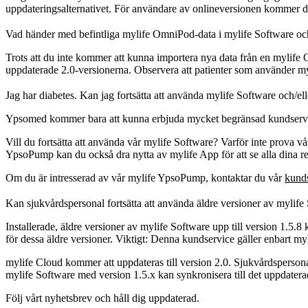
uppdateringsalternativet. För användare av onlineversionen kommer det
Vad händer med befintliga mylife OmniPod-data i mylife Software och
Trots att du inte kommer att kunna importera nya data från en mylife 
uppdaterade 2.0-versionerna. Observera att patienter som använder myli
Jag har diabetes. Kan jag fortsätta att använda mylife Software och
Ypsomed kommer bara att kunna erbjuda mycket begränsad kundservice 
Vill du fortsätta att använda vår mylife Software? Varför inte prova vår
YpsoPump kan du också dra nytta av mylife App för att se alla dina r
Om du är intresserad av vår mylife YpsoPump, kontaktar du vår
kund
Kan sjukvårdspersonal fortsätta att använda äldre versioner av mylife
Installerade, äldre versioner av mylife Software upp till version 1.5.
för dessa äldre versioner. Viktigt: Denna kundservice gäller enbart m
mylife Cloud kommer att uppdateras till version 2.0. Sjukvårdspersonal
mylife Software med version 1.5.x kan synkronisera till det uppdater
Följ vårt nyhetsbrev och håll dig uppdaterad.