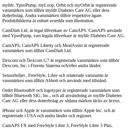
mylife, YpsoPump, myLoop, Orbit och myOrbit är registrerade
varumärken som tillhör mylife Diabetes Care AG eller dess
dotterbolag. Andra varumärken tillhör respektive ägare.
Produktbilderna är enbart avsedda som illustration.
CamDiab Ltd. är legal tillverkare av CamAPS. CamAPS används
med YpsoPump, vars legala tillverkare är mylife Diabetes Care AG.
CamAPS, CamAPS Liberty och MealAssist är registrerade
varumärken som tillhör CamDiab Ltd.
Dexcom och Dexcom G7 är registrerade varumärken som tillhör
Dexcom, Inc. i Förenta Staterna och/eller andra länder.
Sensorhöljet , FreeStyle, Libre och relaterade varunamn är
varumärken som tillhör Abbott och används med tillstånd.
Ordet Bluetooth® och logotyper är registrerade varumärken som
tillhör Bluetooth SIG, Inc., och all användning av mylife Diabetes
Care AG eller dess dotterbolag av sådana märken täcks av licens.
iPhone och Apple är varumärken som tillhör Apple Inc. och är
registrerade i USA och andra länder och regioner.
CamAPS FX med FreeStyle Libre 3, FreeStyle Libre 3 Plus,