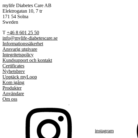
mylife Diabetes Care AB
Elektrogatan 10, 7 tr
171 54 Solna
Sweden
T
+46 8 601 25 50
info@mylife-diabetescare.se
Informationssäkerhet
Ansvarig utgivare
Integritetspolicy
Kundsupport och kontakt
Certificates
Nyhetsbrev
Upptäck myLoop
Kom igång
Produkter
Användare
Om oss
instagram