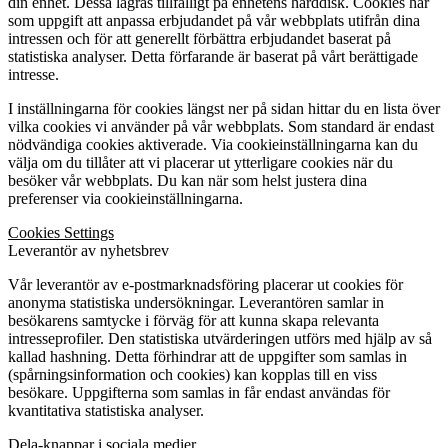
din enhet. Dessa lagras tillfälligt på enhetens hårddisk. Cookies har
som uppgift att anpassa erbjudandet på vår webbplats utifrån dina
intressen och för att generellt förbättra erbjudandet baserat på
statistiska analyser. Detta förfarande är baserat på vårt berättigade
intresse.
I inställningarna för cookies längst ner på sidan hittar du en lista över
vilka cookies vi använder på vår webbplats. Som standard är endast
nödvändiga cookies aktiverade. Via cookieinställningarna kan du
välja om du tillåter att vi placerar ut ytterligare cookies när du
besöker vår webbplats. Du kan när som helst justera dina
preferenser via cookieinställningarna.
Cookies Settings
Leverantör av nyhetsbrev
Vår leverantör av e-postmarknadsföring placerar ut cookies för
anonyma statistiska undersökningar. Leverantören samlar in
besökarens samtycke i förväg för att kunna skapa relevanta
intresseprofiler. Den statistiska utvärderingen utförs med hjälp av så
kallad hashning. Detta förhindrar att de uppgifter som samlas in
(spårningsinformation och cookies) kan kopplas till en viss
besökare. Uppgifterna som samlas in får endast användas för
kvantitativa statistiska analyser.
Dela-knappar i sociala medier