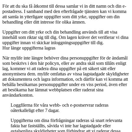
För att du ska få åtkomst till dessa samlar vi in ditt namn och din e-
postadress. I samband med den efterfrågade tjänsten kan vi komma
att samla in ytterligare uppgifter som ditt yrke, uppgifter om din
behandling eller ditt intresse för olika ämnen.
Uppgifter om ditt yrke och din behandling används till att visa
innehåll som riktar sig till dig. Om lagen kräver det verifierar vi dina
uppgifter innan vi skickar inloggningsuppgifter till dig.
Hur länge uppgifterna lagras
När mylife inte längre behöver dina personuppgifter för de ändamål
som beskrivs i den här policyn, eller av andra skäl som tillåts enligt
lag, kommer vi att radera dina uppgifter på ett säkert sätt eller
anonymisera dem. mylife omfattas av vissa lagstadgade skyldigheter
att dokumentera och lagra information, och därför kan vi komma att
behålla besökarnas personuppgifter under en viss period, även efter
att besökarna har lämnat webbplatsen eller raderat sina
användarkonton.
Loggfilerna för våra webb- och e-postservrar raderas
oåterkalleligt efter 7 dagar.
Uppgifterna om dina förfrågningar raderas så snart relevanta
fakta har fastställts, såvida vi inte har lagstadgade eller
avtalsenliga skyldigheter som förhindrar att vi raderar dessa.