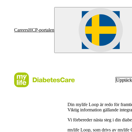
Careers
HCP-portalen
Upptäc
Din mylife Loop är redo för framt
Viktig information gällande inte
Vi förbereder nästa steg i din diab
mylife Loop, som drivs av mylif