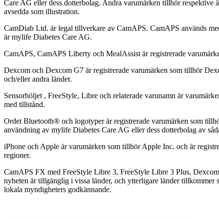
Care AG eller dess dotterbolag. Andra varumärken tillhör respektive ä
avsedda som illustration.
CamDiab Ltd. är legal tillverkare av CamAPS. CamAPS används med 
är mylife Diabetes Care AG.
CamAPS, CamAPS Liberty och MealAssist är registrerade varumärke
Dexcom och Dexcom G7 är registrerade varumärken som tillhör Dexco
och/eller andra länder.
Sensorhöljet , FreeStyle, Libre och relaterade varunamn är varumärke
med tillstånd.
Ordet Bluetooth® och logotyper är registrerade varumärken som tillhö
användning av mylife Diabetes Care AG eller dess dotterbolag av såd
iPhone och Apple är varumärken som tillhör Apple Inc. och är regist
regioner.
CamAPS FX med FreeStyle Libre 3, FreeStyle Libre 3 Plus, Dexcom
nyheten är tillgänglig i vissa länder, och ytterligare länder tillkomme
lokala myndigheters godkännande.