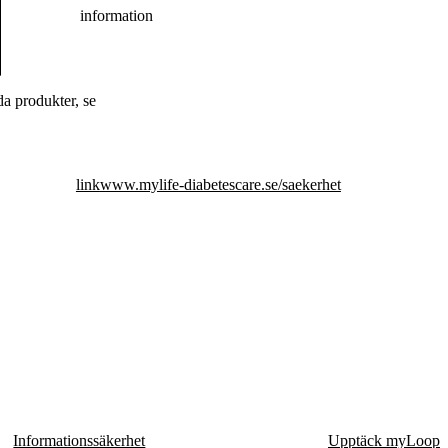
information
a produkter, se
link
www.mylife-diabetescare.se/saekerhet
Informationssäkerhet
Upptäck myLoop