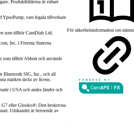
gare. Produktbilderna är enbart
YpsoPump, vars legala tillverkare
För säkerhetsinformation om nämnd
n som tillhör CamDiab Ltd.
m, Inc. i Förenta Staterna
n som tillhör Abbott och används
r Bluetooth SIG, Inc., och all
ana märken täcks av licens.
rerade i USA och andra länder och
 G7 eller Glooko®: Den beskrivna
r snart. Utökandet är beroende av