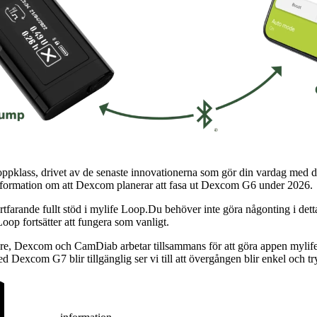
r i toppklass, drivet av de senaste innovationerna som gör din vardag med 
nformation om att Dexcom planerar att fasa ut Dexcom G6 under 2026.
arande fullt stöd i mylife Loop.Du behöver inte göra någonting i de
Loop fortsätter att fungera som vanligt.
Care, Dexcom och CamDiab arbetar tillsammans för att göra appen my
Dexcom G7 blir tillgänglig ser vi till att övergången blir enkel och tr