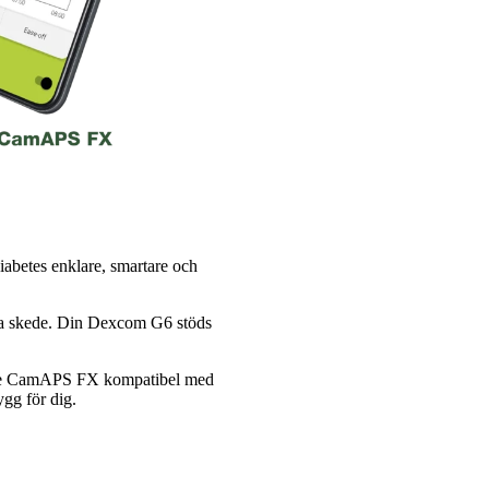
diabetes enklare, smartare och
tta skede. Din Dexcom G6 stöds
life CamAPS FX kompatibel med
ygg för dig.