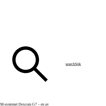
search
Sök
CGM-systemet Dexcom G7 – en av