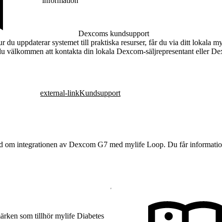
information
Dexcoms kundsupport
r du uppdaterar systemet till praktiska resurser, får du via ditt lokala
du välkommen att kontakta din lokala Dexcom-säljrepresentant eller 
external-link
Kundsupport
erad om integrationen av Dexcom G7 med mylife Loop. Du får information 
rken som tillhör mylife Diabetes