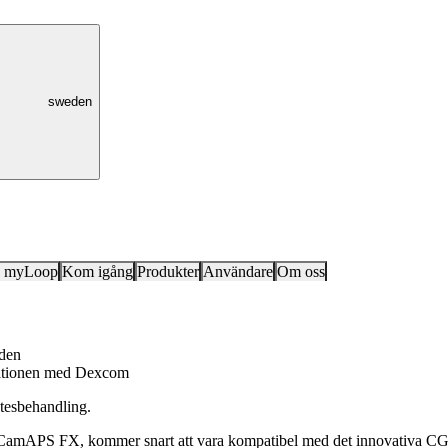
sweden
k myLoop
Kom igång
Produkter
Användare
Om oss
iden
grationen med Dexcom
etesbehandling.
e CamAPS FX, kommer snart att vara kompatibel med det innovativa 