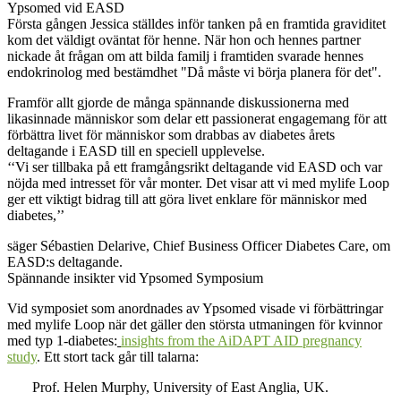
Ypsomed vid EASD
Första gången Jessica ställdes inför tanken på en framtida graviditet
kom det väldigt oväntat för henne. När hon och hennes partner
nickade åt frågan om att bilda familj i framtiden svarade hennes
endokrinolog med bestämdhet "Då måste vi börja planera för det".
Framför allt gjorde de många spännande diskussionerna med
likasinnade människor som delar ett passionerat engagemang för att
förbättra livet för människor som drabbas av diabetes årets
deltagande i EASD till en speciell upplevelse.
‘‘Vi ser tillbaka på ett framgångsrikt deltagande vid EASD och var
nöjda med intresset för vår monter. Det visar att vi med mylife Loop
ger ett viktigt bidrag till att göra livet enklare för människor med
diabetes,’’
säger Sébastien Delarive, Chief Business Officer Diabetes Care, om
EASD:s deltagande.
Spännande insikter vid Ypsomed Symposium
Vid symposiet som anordnades av Ypsomed visade vi förbättringar
med mylife Loop när det gäller den största utmaningen för kvinnor
med typ 1-diabetes:
insights from the AiDAPT AID pregnancy
study
. Ett stort tack går till talarna:
Prof. Helen Murphy, University of East Anglia, UK.