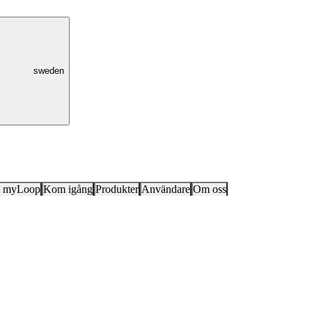
sweden
k myLoop
Kom igång
Produkter
Användare
Om oss