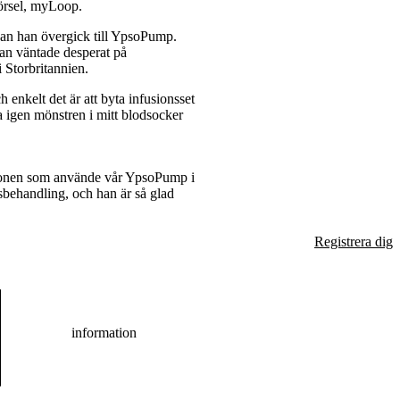
försel, myLoop.
nan han övergick till YpsoPump.
Han väntade desperat på
 Storbritannien.
 enkelt det är att byta infusionsset
a igen mönstren i mitt blodsocker
ersonen som använde vår YpsoPump i
sbehandling, och han är så glad
Registrera dig
information