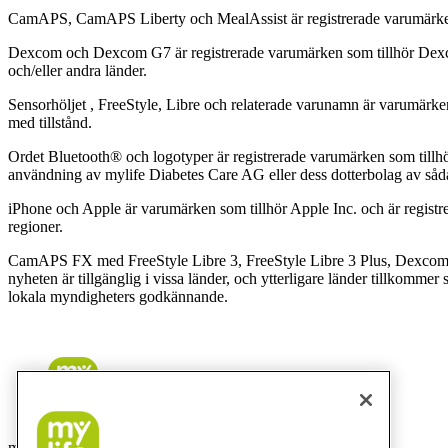
CamAPS, CamAPS Liberty och MealAssist är registrerade varumärke
Dexcom och Dexcom G7 är registrerade varumärken som tillhör Dexco
och/eller andra länder.
Sensorhöljet , FreeStyle, Libre och relaterade varunamn är varumärke
med tillstånd.
Ordet Bluetooth® och logotyper är registrerade varumärken som tillhö
användning av mylife Diabetes Care AG eller dess dotterbolag av såd
iPhone och Apple är varumärken som tillhör Apple Inc. och är regist
regioner.
CamAPS FX med FreeStyle Libre 3, FreeStyle Libre 3 Plus, Dexcom
nyheten är tillgänglig i vissa länder, och ytterligare länder tillkomme
lokala myndigheters godkännande.
mylife Diabetes Care AB