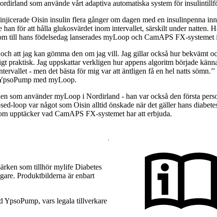
Nordirland som använde vårt adaptiva automatiska system för insulintill
 injicerade Oisin insulin flera gånger om dagen med en insulinpenna in
han för att hålla glukosvärdet inom intervallet, särskilt under natten. 
agom till hans födelsedag lanserades myLoop och CamAPS FX-systemet i
och att jag kan gömma den om jag vill. Jag gillar också hur bekvämt och
igt praktisk. Jag uppskattar verkligen hur appens algoritm började känn
ntervallet - men det bästa för mig var att äntligen få en hel natts sömn.’’
lja YpsoPump med myLoop.
sonen som använder myLoop i Nordirland - han var också den första p
sed-loop var något som Oisin alltid önskade när det gäller hans diabete
 som upptäcker vad CamAPS FX-systemet har att erbjuda.
rken som tillhör mylife Diabetes
gare. Produktbilderna är enbart
YpsoPump, vars legala tillverkare