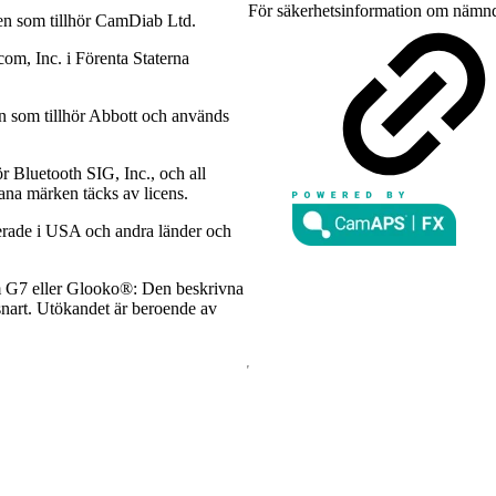
För säkerhetsinformation om nämnd
n som tillhör CamDiab Ltd.
m, Inc. i Förenta Staterna
n som tillhör Abbott och används
r Bluetooth SIG, Inc., och all
ana märken täcks av licens.
rerade i USA och andra länder och
 G7 eller Glooko®: Den beskrivna
r snart. Utökandet är beroende av