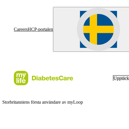
Careers
HCP-portalen
Upptäc
Storbritanniens första användare av myLoop