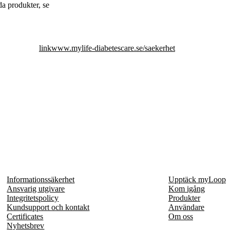
a produkter, se
link
www.mylife-diabetescare.se/saekerhet
Informationssäkerhet
Upptäck myLoop
Ansvarig utgivare
Kom igång
Integritetspolicy
Produkter
Kundsupport och kontakt
Användare
Certificates
Om oss
Nyhetsbrev