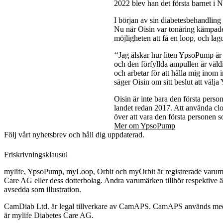
2022 blev han det första barnet i 
I början av sin diabetesbehandling
Nu när Oisin var tonåring kämpade 
möjligheten att få en loop, och l
‘‘Jag älskar hur liten YpsoPump är 
och den förfyllda ampullen är väld
och arbetar för att hålla mig inom i
säger Oisin om sitt beslut att vä
Oisin är inte bara den första per
landet redan 2017. Att använda clo
över att vara den första personen
Mer om YpsoPump
Följ vårt nyhetsbrev och håll dig uppdaterad.
Friskrivningsklausul
mylife, YpsoPump, myLoop, Orbit och myOrbit är registrerade varumä
Care AG eller dess dotterbolag. Andra varumärken tillhör respektive ä
avsedda som illustration.
CamDiab Ltd. är legal tillverkare av CamAPS. CamAPS används med 
är mylife Diabetes Care AG.