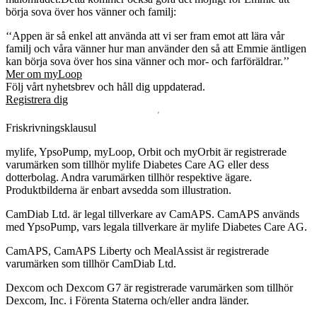
börja sova över hos vänner och familj:
‘‘Appen är så enkel att använda att vi ser fram emot att lära vår
familj och våra vänner hur man använder den så att Emmie äntligen
kan börja sova över hos sina vänner och mor- och farföräldrar.’’
Mer om myLoop
Följ vårt nyhetsbrev och håll dig uppdaterad.
Registrera dig
Friskrivningsklausul
mylife, YpsoPump, myLoop, Orbit och myOrbit är registrerade
varumärken som tillhör mylife Diabetes Care AG eller dess
dotterbolag. Andra varumärken tillhör respektive ägare.
Produktbilderna är enbart avsedda som illustration.
CamDiab Ltd. är legal tillverkare av CamAPS. CamAPS används
med YpsoPump, vars legala tillverkare är mylife Diabetes Care AG.
CamAPS, CamAPS Liberty och MealAssist är registrerade
varumärken som tillhör CamDiab Ltd.
Dexcom och Dexcom G7 är registrerade varumärken som tillhör
Dexcom, Inc. i Förenta Staterna och/eller andra länder.