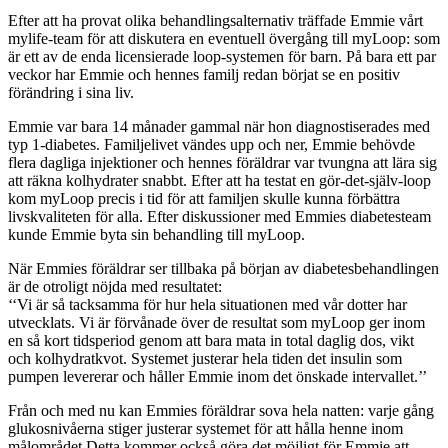
Efter att ha provat olika behandlingsalternativ träffade Emmie vårt
mylife-team för att diskutera en eventuell övergång till myLoop: som
är ett av de enda licensierade loop-systemen för barn. På bara ett par
veckor har Emmie och hennes familj redan börjat se en positiv
förändring i sina liv.
Emmie var bara 14 månader gammal när hon diagnostiserades med
typ 1-diabetes. Familjelivet vändes upp och ner, Emmie behövde
flera dagliga injektioner och hennes föräldrar var tvungna att lära sig
att räkna kolhydrater snabbt. Efter att ha testat en gör-det-själv-loop
kom myLoop precis i tid för att familjen skulle kunna förbättra
livskvaliteten för alla. Efter diskussioner med Emmies diabetesteam
kunde Emmie byta sin behandling till myLoop.
När Emmies föräldrar ser tillbaka på början av diabetesbehandlingen
är de otroligt nöjda med resultatet:
‘‘Vi är så tacksamma för hur hela situationen med vår dotter har
utvecklats. Vi är förvånade över de resultat som myLoop ger inom
en så kort tidsperiod genom att bara mata in total daglig dos, vikt
och kolhydratkvot. Systemet justerar hela tiden det insulin som
pumpen levererar och håller Emmie inom det önskade intervallet.’’
Från och med nu kan Emmies föräldrar sova hela natten: varje gång
glukosnivåerna stiger justerar systemet för att hålla henne inom
målområdet.Detta kommer också göra det möjligt för Emmie att