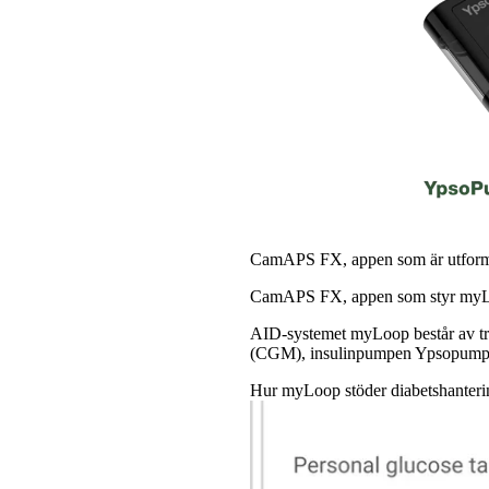
CamAPS FX, appen som är utforma
CamAPS FX, appen som styr myLoop
AID-systemet myLoop består av tr
(CGM), insulinpumpen Ypsopum
Hur myLoop stöder diabetshantering