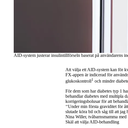
AID-system justerar insulintillförseln baserat på användarens i
Att välja ett AID-system kan för 
FX-appen är indicerad för använd
1
glukoskontroll
och mindre diabete
För dem som har diabetes typ 1 han
behandlar diabetes med multipla da
korrigeringsbolusar för att behandl
‘‘Under min första graviditet för å
slutade köra bil och såg till att ja
Nina Willer, tvåbarnsmamma med d
Skäl att välja AID-behandling