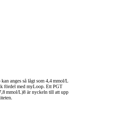
 kan anges så lågt som 4,4 mmol/L i
nik fördel med myLoop. Ett PGT
,8 mmol/L)8 är nyckeln till att uppnå
teten.