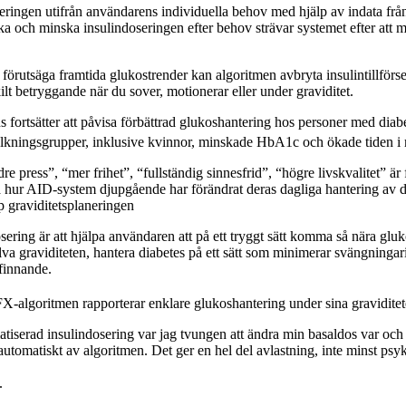
eringen utifrån användarens individuella behov med hjälp av indata f
ka och minska insulindoseringen efter behov strävar systemet efter att 
örutsäga framtida glukostrender kan algoritmen avbryta insulintillför
lt betryggande när du sover, motionerar eller under graviditet.
s fortsätter att påvisa förbättrad glukoshantering hos personer med di
folkningsgrupper, inklusive kvinnor, minskade HbA1c och ökade tiden i
e press”, “mer frihet”, “fullständig sinnesfrid”, “högre livskvalitet” är
a hur AID-system djupgående har förändrat deras dagliga hantering av d
 graviditetsplaneringen
ering är att hjälpa användaren att på ett tryggt sätt komma så nära glu
älva graviditeten, hantera diabetes på ett sätt som minimerar svängninga
efinnande.
lgoritmen rapporterar enklare glukoshantering under sina graviditet
tiserad insulindosering var jag tvungen att ändra min basaldos var och
automatiskt av algoritmen. Det ger en hel del avlastning, inte minst psy
.