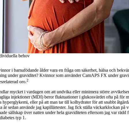
ndividuella behov
kvinnor i barnafödande ålder vara en fråga om säkerhet, hälsa och bekv
ning under graviditet? Kvinnor som använder CamAPS FX under gravidi
2
srelaterad oro.
dlar mycket i vardagen om att undvika eller minimera större avvikelse
gliga injektioner (MDI) beror fluktuationer i glukosvärdet ofta på för m
a hyperglykemi, eller på att man tar till kolhydrater för att snabbt åtgä
tta år sedan använde jag kapillärtester. Jag fick ställa väckarklockan på
g hade sällskap över natten under hela graviditeten eftersom jag var rädd
iabetes typ 1.