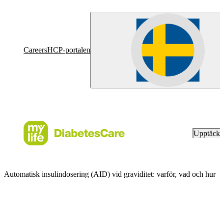
Careers
HCP-portalen
Upptäc
Automatisk insulindosering (AID) vid graviditet: varför, vad och hur