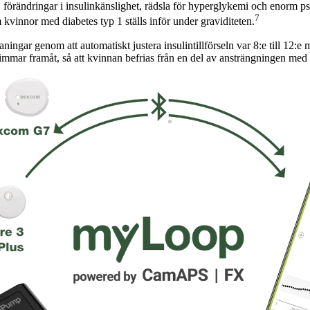
g, förändringar i insulinkänslighet, rädsla för hyperglykemi och enorm p
7
vinnor med diabetes typ 1 ställs inför under graviditeten.
ningar genom att automatiskt justera insulintillförseln var 8:e till 12:
timmar framåt, så att kvinnan befrias från en del av ansträngningen med 