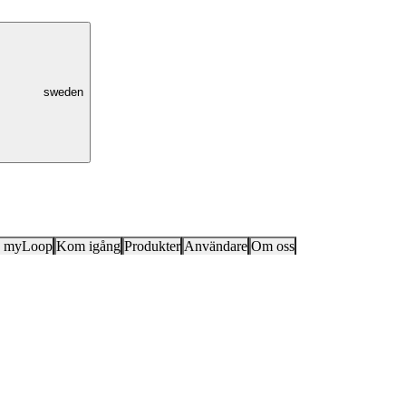
sweden
k myLoop
Kom igång
Produkter
Användare
Om oss