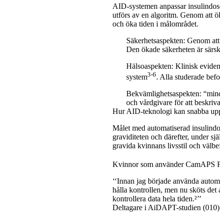
AID-systemen anpassar insulindos
utförs av en algoritm. Genom att ö
och öka tiden i målområdet.
Säkerhetsaspekten:
Genom att f
Den ökade säkerheten är särski
Hälsoaspekten:
Klinisk eviden
3-6
system
. Alla studerade be
Bekvämlighetsaspekten:
“mindr
och vårdgivare för att beskriv
Hur AID-teknologi kan snabba upp
Målet med automatiserad insulindos
graviditeten och därefter, under sj
gravida kvinnans livsstil och välb
Kvinnor som använder CamAPS FX-a
‘‘Innan jag började använda automa
hålla kontrollen, men nu sköts det 
kontrollera data hela tiden.²’’
Deltagare i AiDAPT-studien (010)