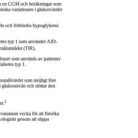
rån en CGM och beräkningar som
minska variationen i glukosvärdet
seln och förhindra hypoglykemi.
abetes typ 1 som använder AID-
 målområdet (TIR).
 fraser som används av patienter
iabetes typ 1.
kosmålvärdet som möjligt före
ri glukosnivån och stöttar den
2
er.
 varannan vecka för att försöka
kologiskt genom att slippa