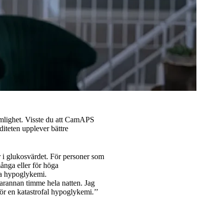
ämlighet. Visste du att CamAPS
teten upplever bättre
r i glukosvärdet. För personer som
ånga eller för höga
rda hypoglykemi.
 varannan timme hela natten. Jag
 för en katastrofal hypoglykemi.’’