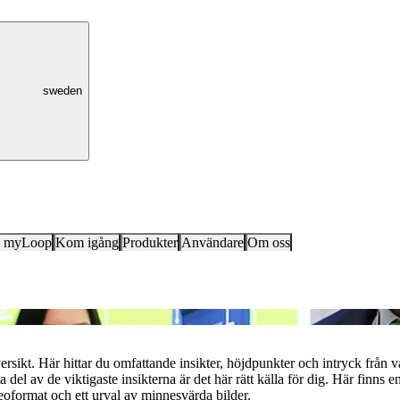
sweden
k myLoop
Kom igång
Produkter
Användare
Om oss
Översikt över evenemang
sikt. Här hittar du omfattande insikter, höjdpunkter och intryck från
 ta del av de viktigaste insikterna är det här rätt källa för dig. Här finns
ideoformat och ett urval av minnesvärda bilder.