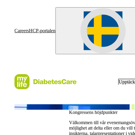
Careers
HCP-portalen
Upptäc
Kongressens höjdpunkter
Välkommen till vår evenemangsöver
möjlighet att delta eller om du vill
insikterna, talarpresentationer i v