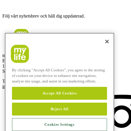
Följ vårt nyhetsbrev och håll dig uppdaterad.
mylife Diabetes Care AB
Elektrogatan 10, 7 tr
171 54 Solna
By clicking “Accept All Cookies”, you agree to the storing
Sweden
of cookies on your device to enhance site navigation,
T
+46 8 601 25 50
analyse site usage, and assist in our marketing efforts.
info@mylife-diabetescare.se
Accept All Cookies
Reject All
Cookies Settings