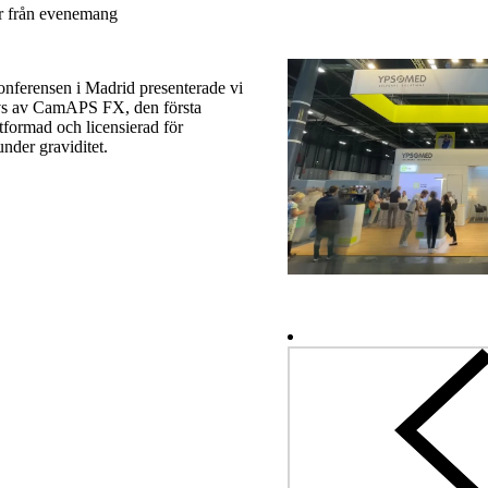
r från evenemang
nferensen i Madrid presenterade vi
vs av CamAPS FX, den första
tformad och licensierad för
nder graviditet.