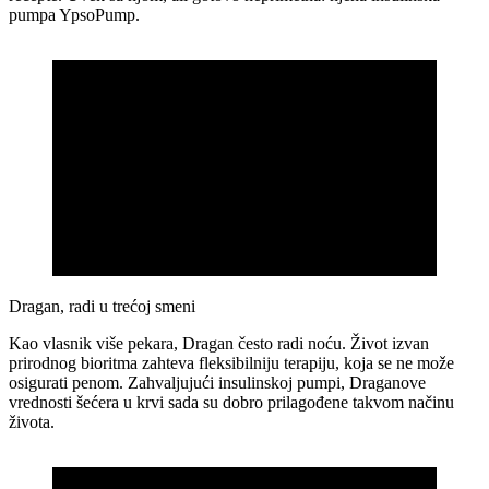
pumpa YpsoPump.
Dragan, radi u trećoj smeni
Kao vlasnik više pekara, Dragan često radi noću. Život izvan
prirodnog bioritma zahteva fleksibilniju terapiju, koja se ne može
osigurati penom. Zahvaljujući insulinskoj pumpi, Draganove
vrednosti šećera u krvi sada su dobro prilagođene takvom načinu
života.