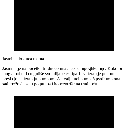
Jasmina, buduća mama
Jasmina je na početku trudnoće imala česte hipoglikemije. Kako bi
mogla bolje da reguliše svoj dijabetes tipa 1, sa terapije penom
prešla je na terapiju pumpom. Zahvaljujući pumpi YpsoPump ona
sad može da se u potpunosti koncentriše na trudnoću.