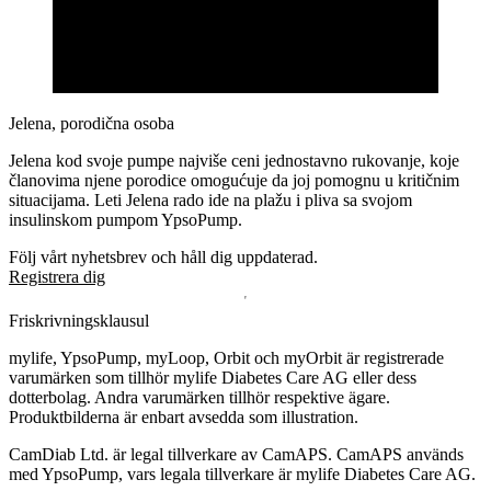
Jelena, porodična osoba
Jelena kod svoje pumpe najviše ceni jednostavno rukovanje, koje
članovima njene porodice omogućuje da joj pomognu u kritičnim
situacijama. Leti Jelena rado ide na plažu i pliva sa svojom
insulinskom pumpom YpsoPump.
Följ vårt nyhetsbrev och håll dig uppdaterad.
Registrera dig
Friskrivningsklausul
mylife, YpsoPump, myLoop, Orbit och myOrbit är registrerade
varumärken som tillhör mylife Diabetes Care AG eller dess
dotterbolag. Andra varumärken tillhör respektive ägare.
Produktbilderna är enbart avsedda som illustration.
CamDiab Ltd. är legal tillverkare av CamAPS. CamAPS används
med YpsoPump, vars legala tillverkare är mylife Diabetes Care AG.