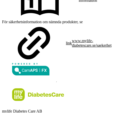
information
För säkerhetsinformation om nämnda produkter, se
www.mylife-
link
diabetescare.se/saekerhet
mylife Diabetes Care AB