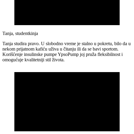
Tanja, studentkinja
Tanja studira pravo. U slobodno vreme je stalno u pokretu, bilo da u
nekom prijatnom kafiću uživa u čitanju ili da se bavi sportom.
Korišćenje insulinske pumpe YpsoPump joj pruža fleksibilnost i
omogućuje kvalitetniji stil života.