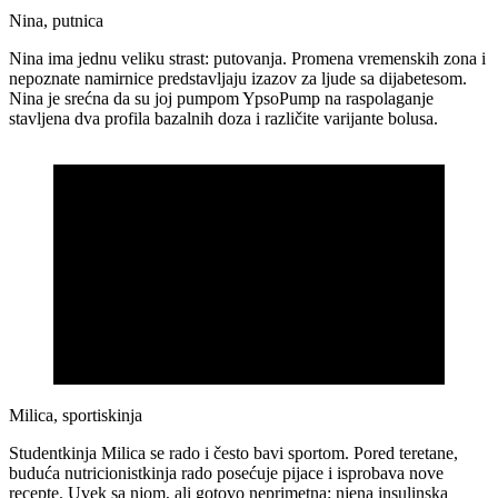
Nina, putnica
Nina ima jednu veliku strast: putovanja. Promena vremenskih zona i
nepoznate namirnice predstavljaju izazov za ljude sa dijabetesom.
Nina je srećna da su joj pumpom YpsoPump na raspolaganje
stavljena dva profila bazalnih doza i različite varijante bolusa.
Milica, sportiskinja
Studentkinja Milica se rado i često bavi sportom. Pored teretane,
buduća nutricionistkinja rado posećuje pijace i isprobava nove
recepte. Uvek sa njom, ali gotovo neprimetna: njena insulinska