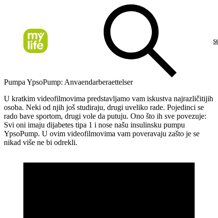
s
Pumpa YpsoPump: Anvaendarberaettelser
U kratkim videofilmovima predstavljamo vam iskustva najrazličitijih
osoba. Neki od njih još studiraju, drugi uveliko rade. Pojedinci se
rado bave sportom, drugi vole da putuju. Ono što ih sve povezuje:
Svi oni imaju dijabetes tipa 1 i nose našu insulinsku pumpu
YpsoPump. U ovim videofilmovima vam poveravaju zašto je se
nikad više ne bi odrekli.