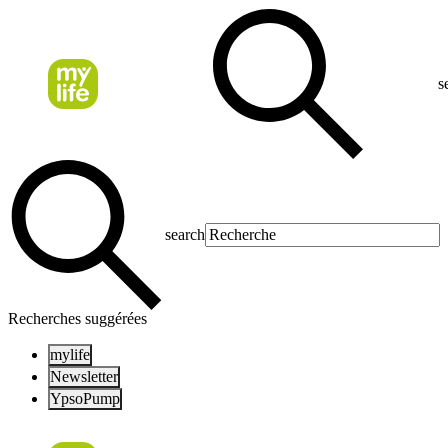
s
search
Recherches suggérées
mylife
Newsletter
YpsoPump